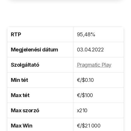
RTP
95,48%
Megjelenési dátum
03.04.2022
Szolgáltató
Pragmatic Play
Min tét
€/$0.10
Max tét
€/$100
Max szorzó
x210
Max Win
€/$21 000