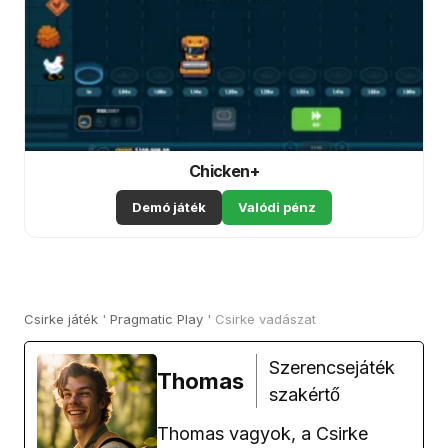
Chicken+
Demó játék
Valódi pénz
Csirke játék
'
Pragmatic Play
'
Csirke vadászat
Szerencsejáték
Thomas
szakértő
Thomas vagyok, a Csirke