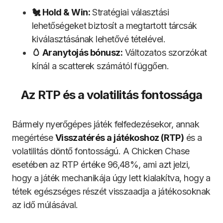
🐔 Hold & Win:
Stratégiai választási
lehetőségeket biztosít a megtartott tárcsák
kiválasztásának lehetővé tételével.
🥚 Aranytojás bónusz:
Változatos szorzókat
kínál a scatterek számától függően.
Az RTP és a volatilitás fontossága
Bármely nyerőgépes játék felfedezésekor, annak
megértése
Visszatérés a játékoshoz (RTP)
és a
volatilitás döntő fontosságú. A Chicken Chase
esetében az RTP értéke 96,48%, ami azt jelzi,
hogy a játék mechanikája úgy lett kialakítva, hogy a
tétek egészséges részét visszaadja a játékosoknak
az idő múlásával.