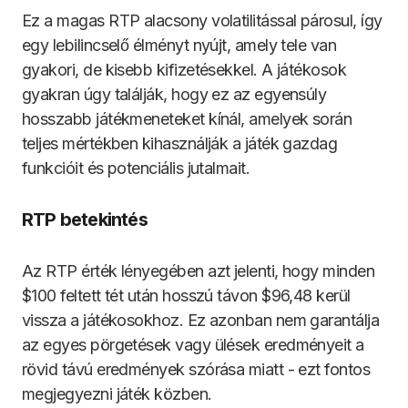
Ez a magas RTP alacsony volatilitással párosul, így
egy lebilincselő élményt nyújt, amely tele van
gyakori, de kisebb kifizetésekkel. A játékosok
gyakran úgy találják, hogy ez az egyensúly
hosszabb játékmeneteket kínál, amelyek során
teljes mértékben kihasználják a játék gazdag
funkcióit és potenciális jutalmait.
RTP betekintés
Az RTP érték lényegében azt jelenti, hogy minden
$100 feltett tét után hosszú távon $96,48 kerül
vissza a játékosokhoz. Ez azonban nem garantálja
az egyes pörgetések vagy ülések eredményeit a
rövid távú eredmények szórása miatt - ezt fontos
megjegyezni játék közben.