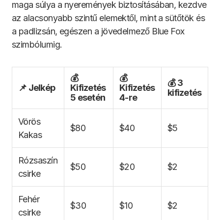
maga súlya a nyeremények biztosításában, kezdve
az alacsonyabb szintű elemektől, mint a sütőtök és
a padlizsán, egészen a jövedelmező Blue Fox
szimbólumig.
💰
💰
💰 3
📌 Jelkép
Kifizetés
Kifizetés
kifizetés
5 esetén
4-re
Vörös
$80
$40
$5
Kakas
Rózsaszín
$50
$20
$2
csirke
Fehér
$30
$10
$2
csirke