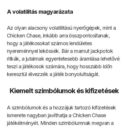
A volatilitás magyarázata
Az olyan alacsony volatilitású nyerőgépek, mint a
Chicken Chase, inkább arra összpontosítanak,
hogy a játékosokat számos lendületes
nyereménnyel lekössék. Bár a mamut jackpotok
ritkák, a jutalmak egyenletesebb áramlása lehetővé
teszi a játékosok számára, hogy hosszabb időn
keresztül élvezzék a játék bonyolultságát.
Kiemelt szimbólumok és kifizetések
A szimbólumok és a hozzájuk tartozó kifizetések
ismerete nagyban javíthatja a Chicken Chase
játékélményét. Minden szimbólumnak megvan a