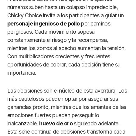
números suben hasta un colapso impredecible,
Chicky Choice invita a los participantes a guiar un
personaje ingenioso de pollo
por caminos
peligrosos. Cada movimiento sopesa
constantemente el riesgo y la recompensa,
mientras los zorros al acecho aumentan la tensión.
Con multiplicadores crecientes y frecuentes
oportunidades de cobrar, cada decisión tiene su
importancia.
Las decisiones son el núcleo de esta aventura. Los
más cautelosos pueden optar por asegurar sus
ganancias pronto, mientras que los amantes de las
emociones fuertes pueden perseguir lo
inalcanzable.
huevo de oro
siguiendo adelante.
Esta serie continua de decisiones transforma cada