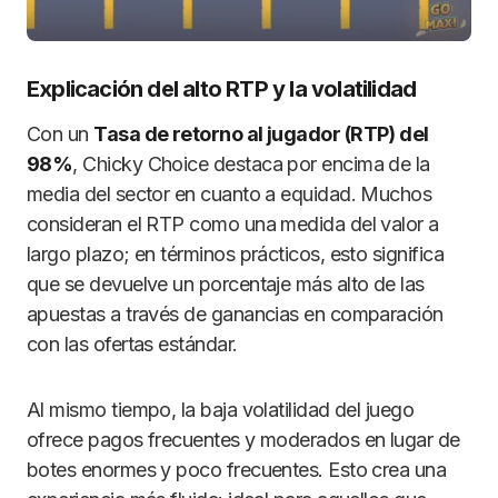
Explicación del alto RTP y la volatilidad
Con un
Tasa de retorno al jugador (RTP) del
98%
, Chicky Choice destaca por encima de la
media del sector en cuanto a equidad. Muchos
consideran el RTP como una medida del valor a
largo plazo; en términos prácticos, esto significa
que se devuelve un porcentaje más alto de las
apuestas a través de ganancias en comparación
con las ofertas estándar.
Al mismo tiempo, la baja volatilidad del juego
ofrece pagos frecuentes y moderados en lugar de
botes enormes y poco frecuentes. Esto crea una