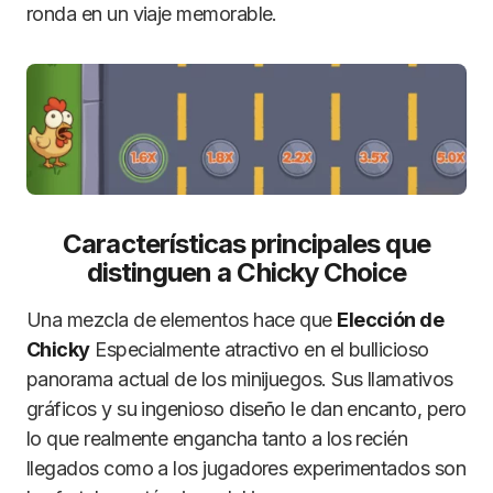
ronda en un viaje memorable.
Características principales que
distinguen a Chicky Choice
Una mezcla de elementos hace que
Elección de
Chicky
Especialmente atractivo en el bullicioso
panorama actual de los minijuegos. Sus llamativos
gráficos y su ingenioso diseño le dan encanto, pero
lo que realmente engancha tanto a los recién
llegados como a los jugadores experimentados son