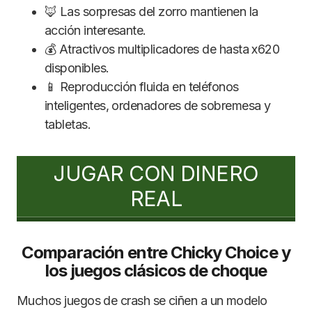
🦊 Las sorpresas del zorro mantienen la
acción interesante.
💰 Atractivos multiplicadores de hasta x620
disponibles.
📱 Reproducción fluida en teléfonos
inteligentes, ordenadores de sobremesa y
tabletas.
JUGAR CON DINERO
REAL
Comparación entre Chicky Choice y
los juegos clásicos de choque
Muchos juegos de crash se ciñen a un modelo