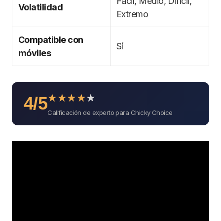
Fácil, Medio, Difícil,
Volatilidad
Extremo
Compatible con
Sí
móviles
★
★
★
★
★
4/5
Calificación de experto para Chicky Choice