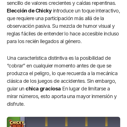
sencillo de valores crecientes y caídas repentinas.
Elección de Chicky
introduce un toque interactivo,
que requiere una participación más allá de la
observación pasiva. Su mezcla de humor visual y
reglas fáciles de entender lo hace accesible incluso
para los recién llegados al género.
Una característica distintiva es la posibilidad de
“cobrar” en cualquier momento antes de que se
produzca el peligro, lo que recuerda a la mecánica
clásica de los juegos de accidentes. Sin embargo,
guiar un
chica graciosa
En lugar de limitarse a
mirar números, esto aporta una mayor inmersión y
disfrute.