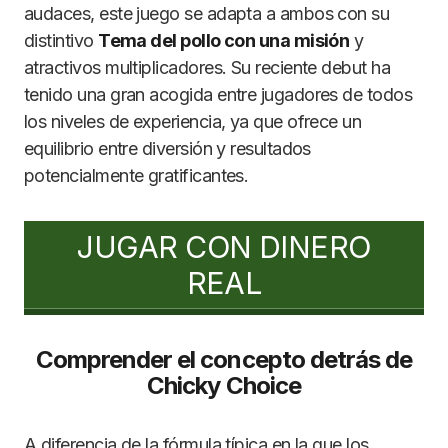
audaces, este juego se adapta a ambos con su
distintivo
Tema del pollo con una misión
y
atractivos multiplicadores. Su reciente debut ha
tenido una gran acogida entre jugadores de todos
los niveles de experiencia, ya que ofrece un
equilibrio entre diversión y resultados
potencialmente gratificantes.
JUGAR CON DINERO
REAL
Comprender el concepto detrás de
Chicky Choice
A diferencia de la fórmula típica en la que los