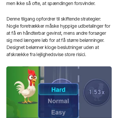
men ikke så ofte, at spændingen forsvinder.
Denne tilgang opfordrer til skiftende strategier:
Nogle foretrækker måske hyppige udbetalinger for
at få en håndterbar gevinst, mens andre forsøger
sig med længere løb for at få større belønninger.
Designet belønner kloge beslutninger uden at
afskrække fra lejlighedsvise store risici.