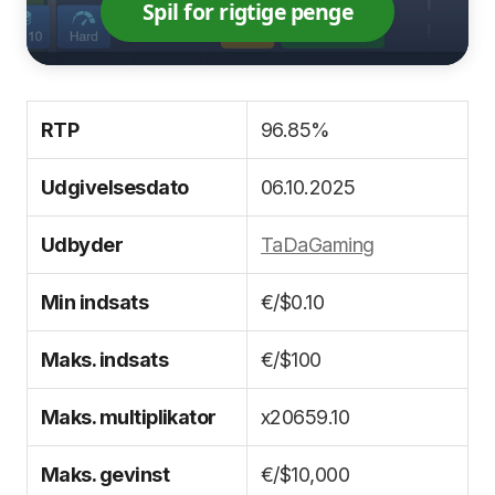
Spil for rigtige penge
RTP
96.85%
Udgivelsesdato
06.10.2025
Udbyder
TaDaGaming
Min indsats
€/$0.10
Maks. indsats
€/$100
Maks. multiplikator
x20659.10
Maks. gevinst
€/$10,000