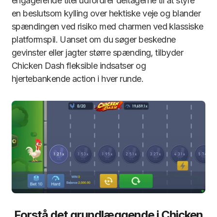
engagerende titel udfordrer deltagerne til at styre
en beslutsom kylling over hektiske veje og blander
spændingen ved risiko med charmen ved klassiske
platformspil. Uanset om du søger beskedne
gevinster eller jagter større spænding, tilbyder
Chicken Dash fleksible indsatser og
hjertebankende action i hver runde.
Forstå det grundlæggende i Chicken