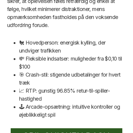
sikrer, at oplevelsen føles retfærdig og enkel at
følge, hvilket minimerer distraktioner, mens
opmærksomheden fastholdes på den voksende
udfordring forude.
🐔 Hovedperson: energisk kylling, der
undviger trafikken
💸 Fleksible indsatser: muligheder fra $0,10 til
$100
🎯 Crash-stil: stigende udbetalinger for hvert
træk
📈 RTP: gunstig 96.85% retur-til-spiller-
hastighed
🕹️ Arcade-opsætning: intuitive kontroller og
øjeblikkeligt spil