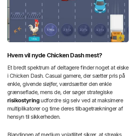
Hvem vil nyde Chicken Dash mest?
Et bredt spektrum af deltagere finder noget at elske
i Chicken Dash. Casual gamere, der sætter pris på
enkle, givende sløjfer, værdsætter den enkle
grænseflade, mens de, der søger strategiske
risikostyring
udfordre sig selv ved at maksimere
multiplikatorer og time deres tilbagetrækninger af
hensyn til sikkerheden.
Blandingen af medium volatilitet sikrer, at streaks