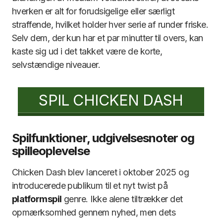
hverken er alt for forudsigelige eller særligt
straffende, hvilket holder hver serie af runder friske.
Selv dem, der kun har et par minutter til overs, kan
kaste sig ud i det takket være de korte,
selvstændige niveauer.
SPIL CHICKEN DASH
Spilfunktioner, udgivelsesnoter og
spilleoplevelse
Chicken Dash blev lanceret i oktober 2025 og
introducerede publikum til et nyt twist på
platformspil
genre. Ikke alene tiltrækker det
opmærksomhed gennem nyhed, men dets