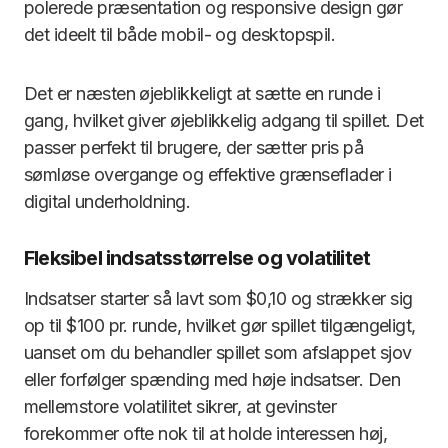
polerede præsentation og responsive design gør
det ideelt til både mobil- og desktopspil.
Det er næsten øjeblikkeligt at sætte en runde i
gang, hvilket giver øjeblikkelig adgang til spillet. Det
passer perfekt til brugere, der sætter pris på
sømløse overgange og effektive grænseflader i
digital underholdning.
Fleksibel indsatsstørrelse og volatilitet
Indsatser starter så lavt som $0,10 og strækker sig
op til $100 pr. runde, hvilket gør spillet tilgængeligt,
uanset om du behandler spillet som afslappet sjov
eller forfølger spænding med høje indsatser. Den
mellemstore volatilitet sikrer, at gevinster
forekommer ofte nok til at holde interessen høj,