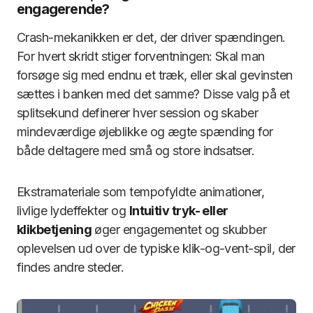
engagerende?
Crash-mekanikken er det, der driver spændingen.
For hvert skridt stiger forventningen: Skal man
forsøge sig med endnu et træk, eller skal gevinsten
sættes i banken med det samme? Disse valg på et
splitsekund definerer hver session og skaber
mindeværdige øjeblikke og ægte spænding for
både deltagere med små og store indsatser.
Ekstramateriale som tempofyldte animationer,
livlige lydeffekter og
Intuitiv tryk- eller
klikbetjening
øger engagementet og skubber
oplevelsen ud over de typiske klik-og-vent-spil, der
findes andre steder.