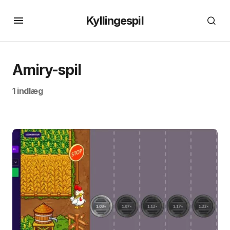
Kyllingespil
Amiry-spil
1 indlæg