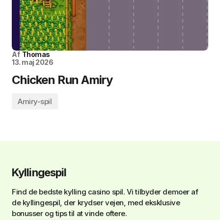
Af
Thomas
13. maj 2026
Chicken Run Amiry
Amiry-spil
Kyllingespil
Find de bedste
kylling casino spil
. Vi tilbyder demoer af
de kyllingespil, der krydser vejen, med eksklusive
bonusser og tips til at vinde oftere.