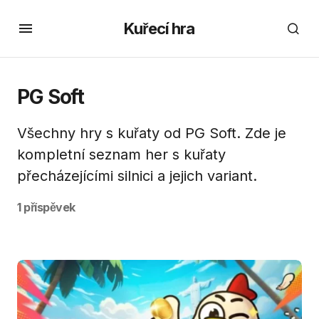
Kuřecí hra
PG Soft
Všechny hry s kuřaty od PG Soft. Zde je
kompletní seznam her s kuřaty
přecházejícími silnici a jejich variant.
1 příspěvek