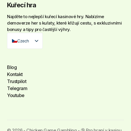
Kuřecí hra
Najděte to nejlepší
kuřecí kasinové hry
. Nabízíme
demoverze her s kuřaty, které křižují cestu, s exkluzivními
bonusy a tipy pro častější výhry.
Czech
Blog
Kontakt
Trustpilot
Telegram
Youtube
©️ 2026 - Chicken Game Gambling - 🔞 Pro hraní v kasinu