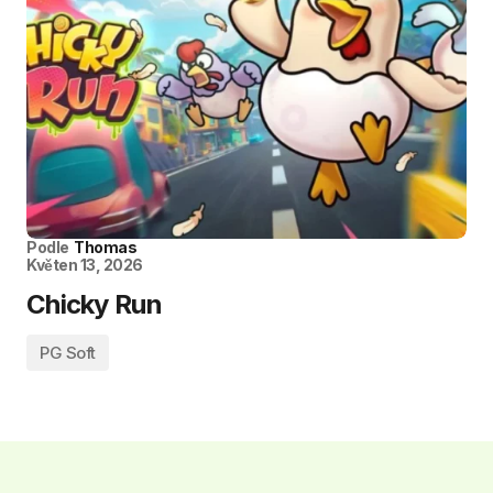
Podle
Thomas
Květen 13, 2026
Chicky Run
PG Soft