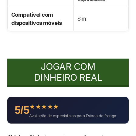
Compatível com
Sim
dispositivos móveis
JOGAR COM
DINHEIRO REAL
★
★
★
★
★
5/5
Avaliação de especialistas para Estaca de frango