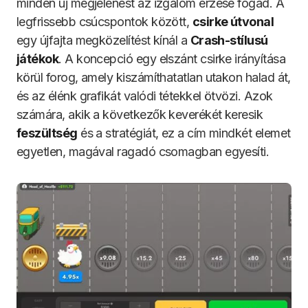
minden új megjelenést az izgalom érzése fogad. A
legfrissebb csúcspontok között,
csirke útvonal
egy újfajta megközelítést kínál a
Crash-stílusú
játékok
. A koncepció egy elszánt csirke irányítása
körül forog, amely kiszámíthatatlan utakon halad át,
és az élénk grafikát valódi tétekkel ötvözi. Azok
számára, akik a következők keverékét keresik
feszültség
és a stratégiát, ez a cím mindkét elemet
egyetlen, magával ragadó csomagban egyesíti.