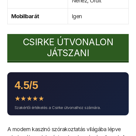
Nehéz, Őrült
Mobilbarát
Igen
CSIRKE ÚTVONALON
JÁTSZANI
4.5/5
★
★
★
★
★
Szakértői értékelés a Csirke útvonalhoz számára.
A modern kaszinó szórakoztatás világába lépve