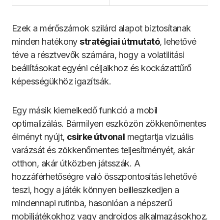
Ezek a mérőszámok szilárd alapot biztosítanak
minden hatékony
stratégiai útmutató
, lehetővé
téve a résztvevők számára, hogy a volatilitási
beállításokat egyéni céljaikhoz és kockázattűrő
képességükhöz igazítsák.
Egy másik kiemelkedő funkció a mobil
optimalizálás. Bármilyen eszközön zökkenőmentes
élményt nyújt,
csirke útvonal
megtartja vizuális
varázsát és zökkenőmentes teljesítményét, akár
otthon, akár útközben játsszák. A
hozzáférhetőségre való összpontosítás lehetővé
teszi, hogy a játék könnyen beilleszkedjen a
mindennapi rutinba, hasonlóan a népszerű
mobiljátékokhoz vagy androidos alkalmazásokhoz.