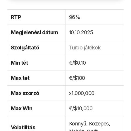
RTP
96%
Megjelenési dátum
10.10.2025
Szolgáltató
Turbo játékok
Min tét
€/$0.10
Max tét
€/$100
Max szorzó
x1,000,000
Max Win
€/$10,000
Könnyű, Közepes,
Volatilitás