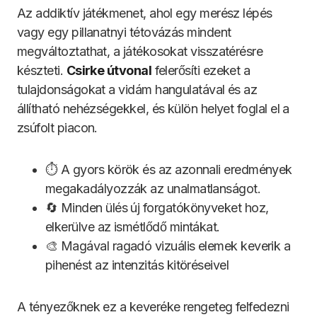
Az addiktív játékmenet, ahol egy merész lépés
vagy egy pillanatnyi tétovázás mindent
megváltoztathat, a játékosokat visszatérésre
készteti.
Csirke útvonal
felerősíti ezeket a
tulajdonságokat a vidám hangulatával és az
állítható nehézségekkel, és külön helyet foglal el a
zsúfolt piacon.
⏱️ A gyors körök és az azonnali eredmények
megakadályozzák az unalmatlanságot.
🔄 Minden ülés új forgatókönyveket hoz,
elkerülve az ismétlődő mintákat.
🎨 Magával ragadó vizuális elemek keverik a
pihenést az intenzitás kitöréseivel
A tényezőknek ez a keveréke rengeteg felfedezni