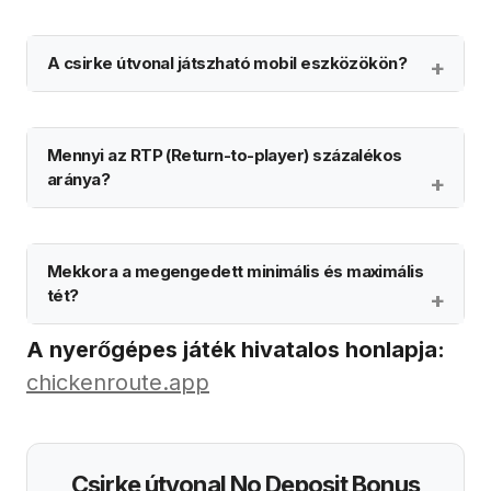
A csirke útvonal játszható mobil eszközökön?
Mennyi az RTP (Return-to-player) százalékos
aránya?
Mekkora a megengedett minimális és maximális
tét?
A nyerőgépes játék hivatalos honlapja:
chickenroute.app
Csirke útvonal No Deposit Bonus