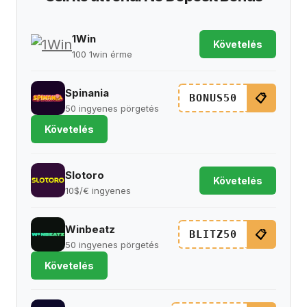
1Win
Követelés
100 1win érme
Spinania
📋
BONUS50
50 ingyenes pörgetés
Követelés
Slotoro
Követelés
10$/€ ingyenes
Winbeatz
📋
BLITZ50
50 ingyenes pörgetés
Követelés