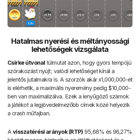
Hatalmas nyerési és méltányossági
lehetőségek vizsgálata
Csirke útvonal
túlmutat azon, hogy gyors tempójú
szórakozást nyújt; valódi lehetőséget kínál a
jelentős jutalmakra is. A szorzók akár x1,000,000-et
is elérhetik, a maximális nyeremény pedig $10,000-
ben van maximalizálva. Ezek a lenyűgöző számok
a játékot a legjövedelmezőbb címek közé helyezik
a crash műfajban.
A
visszatérési arányok (RTP)
95,68% és 96,27%