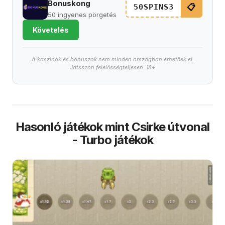
Bonuskong
📋
50SPINS3
50 ingyenes pörgetés
Követelés
A kaszinók és bónuszok nem minden országban érhetőek el.
Játsszon felelősségteljesen. 18+
Hasonló játékok mint Csirke útvonal
- Turbo játékok