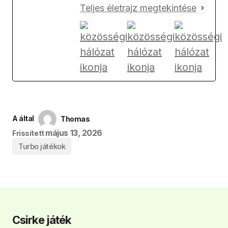
Teljes életrajz megtekintése
A által
Thomas
május 13, 2026
Frissített
Turbo játékok
Csirke játék