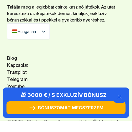
Találja meg a legjobbat
csirke kaszinó játékok
. Az utat
keresztező csirkejátékok demóit kínáljuk, exkluzív
bónuszokkal és tippekkel a gyakoribb nyeréshez.
Hungarian
Blog
Kapcsolat
Trustpilot
Telegram
Youtube
🎁 3000 € / $ EXKLUZÍV BÓNUSZ
BÓNUSZOMAT MEGSZERZEM
©️ 2026 - Chicken Game Szerencsejáték - 🔞 A kaszinóban
való játékhoz 18 éven felülieknek kell lenniük. Segítségért: