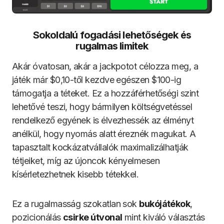
Sokoldalú fogadási lehetőségek és
rugalmas limitek
Akár óvatosan, akár a jackpotot célozza meg, a
játék már $0,10-től kezdve egészen $100-ig
támogatja a téteket. Ez a hozzáférhetőségi szint
lehetővé teszi, hogy bármilyen költségvetéssel
rendelkező egyének is élvezhessék az élményt
anélkül, hogy nyomás alatt éreznék magukat. A
tapasztalt kockázatvállalók maximalizálhatják
tétjeiket, míg az újoncok kényelmesen
kísérletezhetnek kisebb tétekkel.
Ez a rugalmasság szokatlan sok
bukójátékok
,
pozicionálás
csirke útvonal
mint kiváló választás