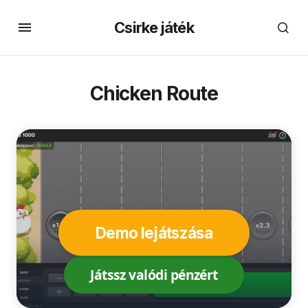
Csirke játék
Chicken Route
Demo lejátszása
Játssz valódi pénzért