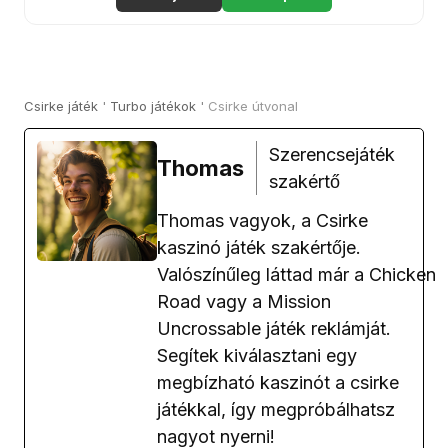
Csirke játék
'
Turbo játékok
'
Csirke útvonal
Szerencsejáték
Thomas
szakértő
Thomas vagyok, a Csirke
kaszinó játék szakértője.
Valószínűleg láttad már a Chicken
Road vagy a Mission
Uncrossable játék reklámját.
Segítek kiválasztani egy
megbízható kaszinót a csirke
játékkal, így megpróbálhatsz
nagyot nyerni!