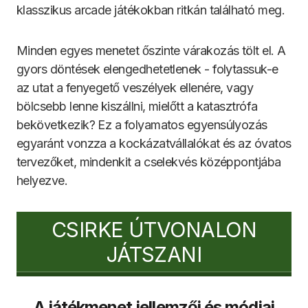
klasszikus arcade játékokban ritkán található meg.
Minden egyes menetet őszinte várakozás tölt el. A
gyors döntések elengedhetetlenek - folytassuk-e
az utat a fenyegető veszélyek ellenére, vagy
bölcsebb lenne kiszállni, mielőtt a katasztrófa
bekövetkezik? Ez a folyamatos egyensúlyozás
egyaránt vonzza a kockázatvállalókat és az óvatos
tervezőket, mindenkit a cselekvés középpontjába
helyezve.
CSIRKE ÚTVONALON
JÁTSZANI
A játékmenet jellemzői és módjai