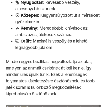
🐤
Nyugodtan:
Kevesebb veszély,
alacsonyabb szorzók
😮
Közepes:
Kiegyensúlyozott út a mérsékelt
győzelmekért
🔥
Kemény:
Meredekebb kihívások az
ambiciózus játékosok számára
🤯
Őrült:
Maximális veszély és a lehető
legnagyobb jutalom
Minden egyes beállítás megváltoztatja az utat,
amelyen az animált csirkének át kell kelnie, így
minden ülés újnak tűnik. Ezek a lehetőségek
folyamatos kísérletezésre ösztönöznek, és több
játék során is különböző megközelítések
kipróbálására ösztönöznek.