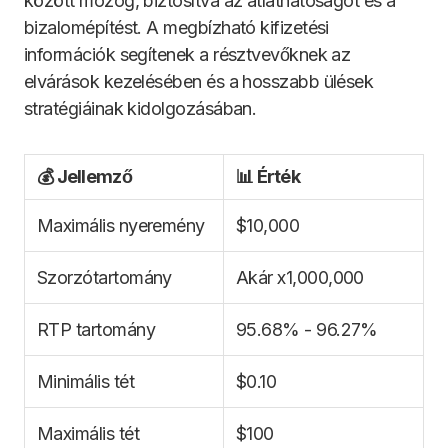
között mozog, biztosítva az átláthatóságot és a
bizalomépítést. A megbízható kifizetési
információk segítenek a résztvevőknek az
elvárások kezelésében és a hosszabb ülések
stratégiáinak kidolgozásában.
💰 Jellemző
📊 Érték
Maximális nyeremény
$10,000
Szorzótartomány
Akár x1,000,000
RTP tartomány
95.68% - 96.27%
Minimális tét
$0.10
Maximális tét
$100