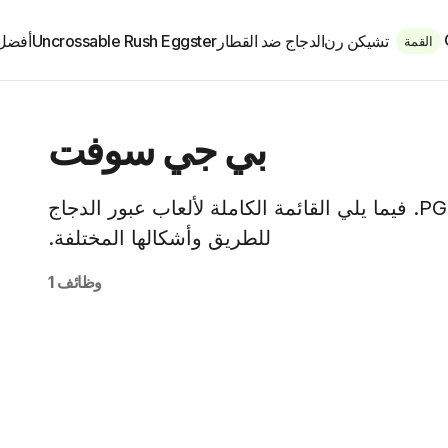
تشيكن رن
الدجاج ضد القطار
Uncrossable Rush Eggster
أفضل 
القمة
بي جي سوفت
جميع ألعاب الكازينو الخاصة بالدجاج من PG Soft. فيما يلي القائمة الكاملة لألعاب عبور الدجاج
للطريق وأشكالها المختلفة.
وظائف 1