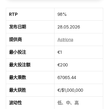
RTP
98%
发布日期
28.05.2026
提供商
Astriona
最小投注
€1
最大投注额
€200
最大乘数
67065.44
最大获胜
€/$1,000,000
波动性
低、中、高