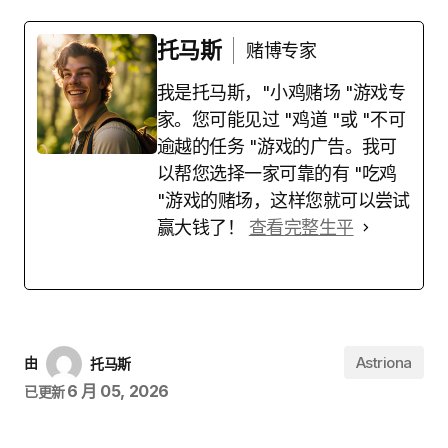
托马斯
赌博专家
我是托马斯，"小鸡赌场 "游戏专
家。您可能见过 "鸡道 "或 "不可
逾越的任务 "游戏的广告。我可
以帮您选择一家可靠的有 "吃鸡
"游戏的赌场，这样您就可以尝试
赢大钱了！
查看完整生平
Astriona
由
托马斯
6 月 05, 2026
已更新