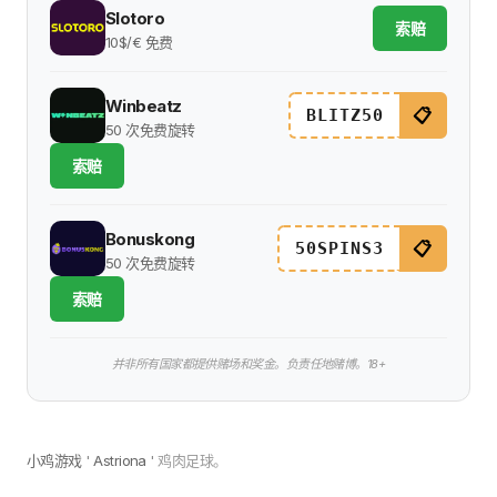
Slotoro
索赔
10$/€ 免费
Winbeatz
📋
BLITZ50
50 次免费旋转
索赔
Bonuskong
📋
50SPINS3
50 次免费旋转
索赔
并非所有国家都提供赌场和奖金。负责任地赌博。18+
小鸡游戏
'
Astriona
'
鸡肉足球。