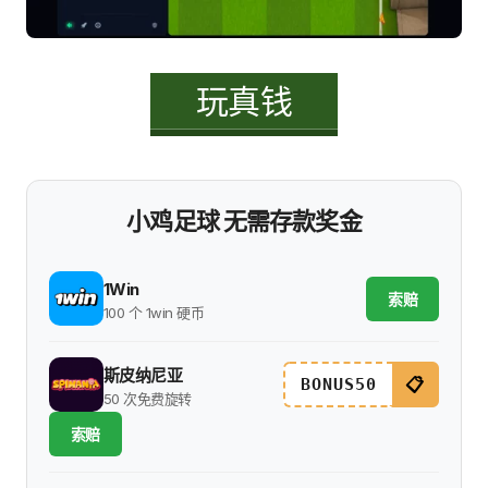
玩真钱
小鸡足球 无需存款奖金
1Win
索赔
100 个 1win 硬币
斯皮纳尼亚
📋
BONUS50
50 次免费旋转
索赔