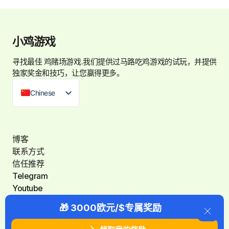
小鸡游戏
寻找最佳
鸡赌场游戏
.我们提供过马路吃鸡游戏的试玩，并提供
独家奖金和技巧，让您赢得更多。
Chinese
博客
联系方式
信任推荐
Telegram
Youtube
🎁 3000欧元/$专属奖励