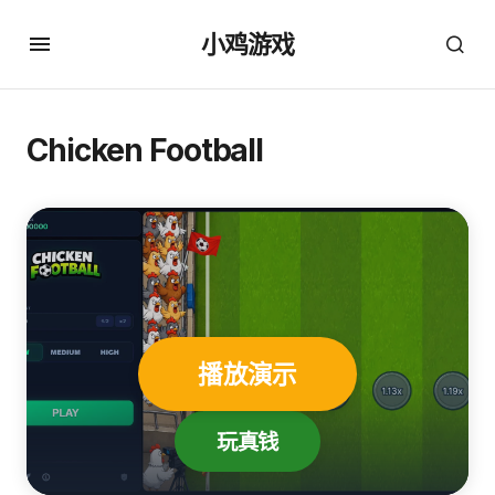
小鸡游戏
Chicken Football
播放演示
玩真钱