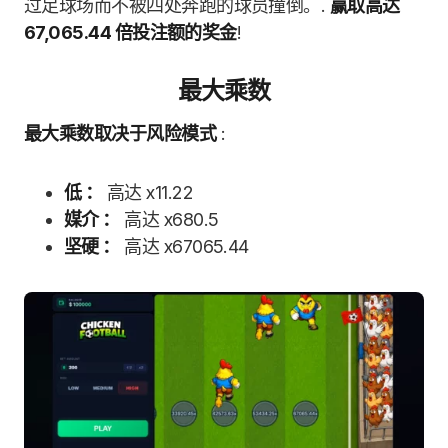
过足球场而不被四处奔跑的球员撞倒。.
赢取高达
67,065.44 倍投注额的奖金
!
最大乘数
最大乘数取决于风险模式
:
低 ：
高达 x11.22
媒介 ：
高达 x680.5
坚硬 ：
高达 x67065.44