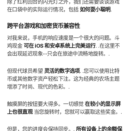
除了红利回合的闪光灯之外，我们还需要谈谈游戏
在口袋中的实际运行情况，包括
如何耍小聪明
.
跨平台游戏和加密货币兼容性
对我来说，手机的响应速度是一个很大的问题。斗
鸡现金
可在 iOS 和安卓系统上完美运行
. .在这里不
会出现延迟现象--只会在旅途中流畅地旋转。.
但现代球员希望
灵活的数字选项
. .您可以使用比特
币或其他数字资产轻松下注。这为经典的农场主题
增添了时尚、现代的色彩。.
触摸屏的按钮要大得多。一切感觉
在较小的显示屏
上也很直观
当您旋转时，您就可以赢取这些奖金。.
但是，您的进度会保持同步。.
所有设备上的余额保