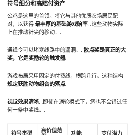
符号细分和高赔付资产
公鸡是这里的首领。将它与其他优质农场居民配
对，以获得
最丰厚的基础游戏赔率
. .这些动物实际
上在推动针尖的移动。.
通缉令可以堵塞线路中的漏洞。.
散点奖是真正的大
奖，它是奖励轮的触发器
.
游戏布局采用固定的付费线，横跨几行。这种结构
规定获胜动物组合的落点
.
视觉效果清晰
. .即使在涡轮模式下，您也不会错过任
何一条中奖线。.
高价值范
符号类型
功能
支付潜力