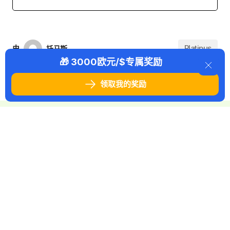
Platipus
由
托马斯
🎁 3000欧元/$专属奖励
5 月 13, 2026
已更新
领取我的奖励
小鸡游戏
寻找最佳
鸡赌场游戏
.我们提供过马路吃鸡游戏的试玩，并提供
独家奖金和技巧，让您赢得更多。
Chinese