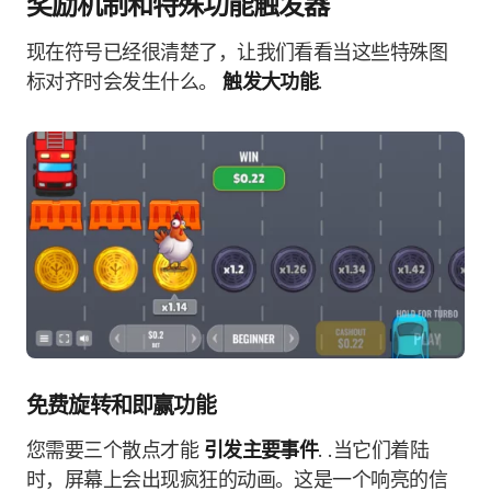
奖励机制和特殊功能触发器
现在符号已经很清楚了，让我们看看当这些特殊图
标对齐时会发生什么。
触发大功能
.
免费旋转和即赢功能
您需要三个散点才能
引发主要事件
. .当它们着陆
时，屏幕上会出现疯狂的动画。这是一个响亮的信