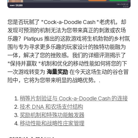
您是否玩腻了 "Cock-a-Doodle Cash "老虎机，却
发现可预测的机制无法为您带来真正的刺激或农场
乐趣？Platipus 推出的这款游戏将生机勃勃的乡村氛
围与专为寻求更多乐趣的玩家设计的独特功能融为
一体，解决了您的挫败感。我们的详细评测揭示了
"保持并赢取 "机制和优化的移动性能如何将您的下
一次游戏转变为
海量奖励
在今天这场生动的谷仓冒
险中，它将为您带来明显的战略优势。.
稍等片刻验证与 Cock-a-Doodle Cash 的连接
技术 DNA 和农场支付结构
奖励机制和特殊功能触发器
移动性能和战略性庄家管理