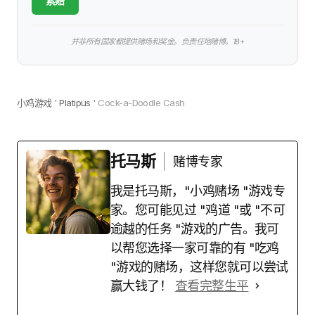
索赔
并非所有国家都提供赌场和奖金。负责任地赌博。18+
小鸡游戏
'
Platipus
'
Cock-a-Doodle Cash
托马斯
赌博专家
我是托马斯，"小鸡赌场 "游戏专
家。您可能见过 "鸡道 "或 "不可
逾越的任务 "游戏的广告。我可
以帮您选择一家可靠的有 "吃鸡
"游戏的赌场，这样您就可以尝试
赢大钱了！
查看完整生平