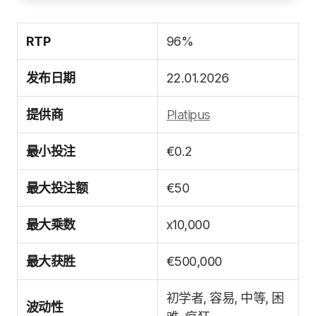
RTP
96%
发布日期
22.01.2026
提供商
Platipus
最小投注
€0.2
最大投注额
€50
最大乘数
x10,000
最大获胜
€500,000
初学者, 容易, 中等, 困
波动性