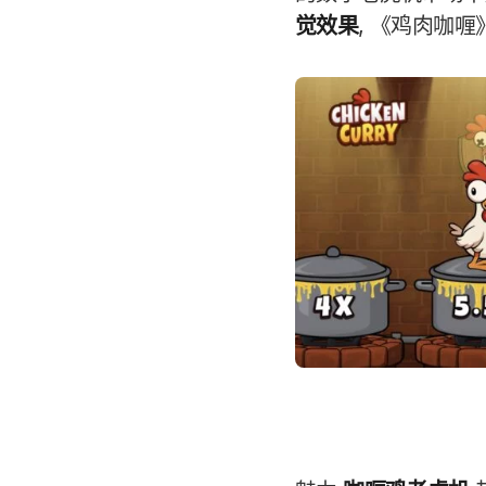
觉效果
, 《鸡肉咖