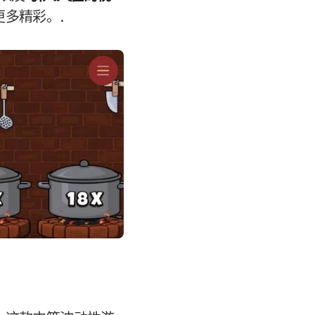
多精彩。.