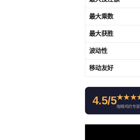
最大乘数
最大获胜
波动性
移动友好
★
★
★
4.5/5
咖喱鸡的专家