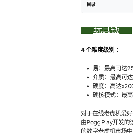
目录
玩真钱
4 个难度级别 ：
易：最高可达25
介质：最高可达x
硬度：高达x20
硬核模式：最高可
对于在线老虎机爱
由PoggiPlay
的数字老虎机市场