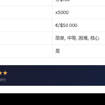
x5000
€/$50 000
简单, 中等, 困难, 核心
是
★
★
评分