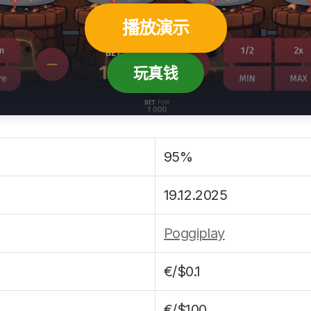
播放演示
玩真钱
95%
19.12.2025
Poggiplay
€/$0.1
€/$100