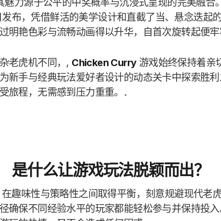
其魅力源于公平的中奖概率与沉浸式呈现的完美融合
月19日发布，凭借鲜活的美学设计和直截了当、悬念迭起
过明艳色彩与流畅动画得以升华，自首次旋转起便牢
杂老虎机不同，,
Chicken Curry
游戏始终保持着亲
为新手与经典玩法爱好者设计的动态关卡中探索胜利
受旅程，无需感到压力重重。.
是什么让游戏玩法脱颖而出？
在趣味性与策略性之间取得平衡，刻意规避现代老
径确保不同经验水平的玩家都能轻松参与并保持投入