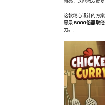
待感，既能激发反复
这款精心设计的方案
愿景
5000倍赢取
力。.