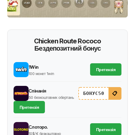
Chicken Route Rococo
Бездепозитний бонус
1Win
Претензія
100 монет 1win
Спінанія
📋
БОНУС50
50 безкоштовних обертань
Претензія
Слоторо.
Претензія
10$/€ безкоштовно