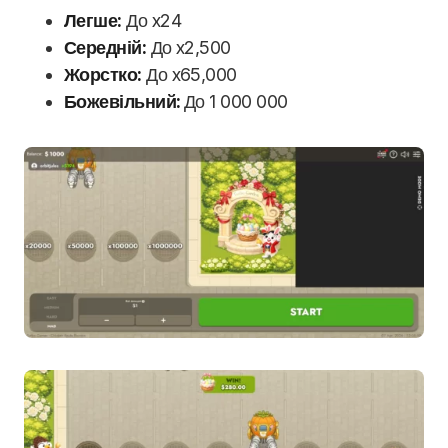
Легше:
До x24
Середній:
До x2,500
Жорстко:
До x65,000
Божевільний:
До 1 000 000