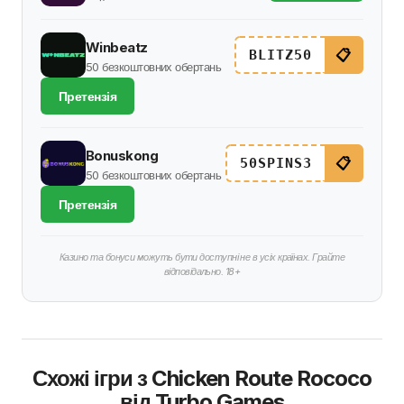
Winbeatz
📋
BLITZ50
50 безкоштовних обертань
Претензія
Bonuskong
📋
50SPINS3
50 безкоштовних обертань
Претензія
Казино та бонуси можуть бути доступні не в усіх країнах. Грайте
відповідально. 18+
Схожі ігри з Chicken Route Rococo
від Turbo Games