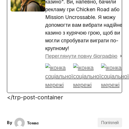
казино". Ви, напевно, бачили
рекламу гри Chicken Road або
Mission Uncrossable. Я можу
допомогти вам вибрати надійне
казино з курячою грою, щоб ви
могли спробувати виграти по-
крупному!
Переглянути повну біографію
</trp-post-container
Поггіплей
By
Томас