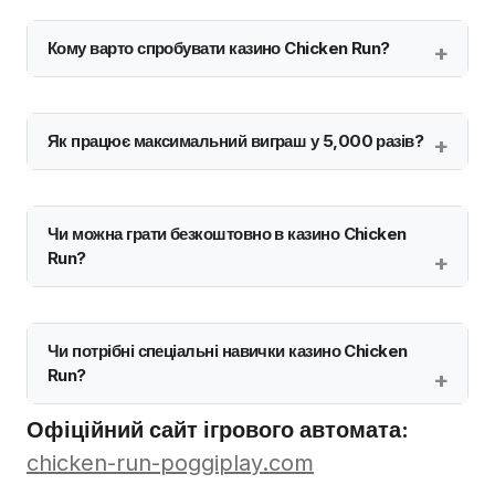
Кому варто спробувати казино Chicken Run?
Як працює максимальний виграш у 5,000 разів?
Чи можна грати безкоштовно в казино Chicken
Run?
Чи потрібні спеціальні навички казино Chicken
Run?
Офіційний сайт ігрового автомата:
chicken-run-poggiplay.com