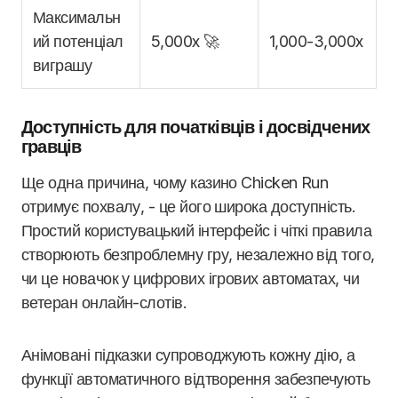
Максимальн
ий потенціал
5,000x 🚀
1,000-3,000x
виграшу
Доступність для початківців і досвідчених
гравців
Ще одна причина, чому казино Chicken Run
отримує похвалу, - це його широка доступність.
Простий користувацький інтерфейс і чіткі правила
створюють безпроблемну гру, незалежно від того,
чи це новачок у цифрових ігрових автоматах, чи
ветеран онлайн-слотів.
Анімовані підказки супроводжують кожну дію, а
функції автоматичного відтворення забезпечують