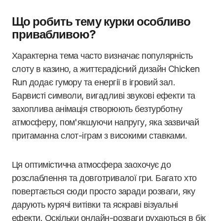
Що робить тему курки особливо
привабливою?
Характерна тема часто визначає популярність
слоту в казино, а життєрадісний дизайн Chicken
Run додає гумору та енергії в ігровий зал.
Барвисті символи, вигадливі звукові ефекти та
захоплива анімація створюють безтурботну
атмосферу, пом'якшуючи напругу, яка зазвичай
притаманна слот-іграм з високими ставками.
Ця оптимістична атмосфера заохочує до
розслаблення та довготривалої гри. Багато хто
повертається сюди просто заради розваги, яку
дарують курячі витівки та яскраві візуальні
ефекти. Оскільки онлайн-розваги рухаються в бік