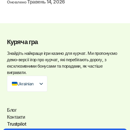
Травень 14, 2026
Оновлено
Куряча гра
Знайдіть найкраще
ігри казино для курчат
. Ми пропонуємо
демо-версії ігор про курчат, які перебігають дорогу, з
ексклюзивними бонусами та порадами, як частіше
вигравати.
Ukrainian
Блог
Контакти
Trustpilot