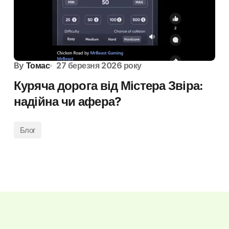
By
Томас
27 березня 2026 року
Куряча дорога від Містера Звіра:
надійна чи афера?
Блог