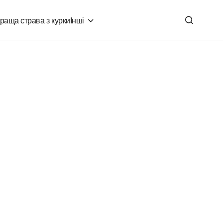
раща страва з курки
Інші