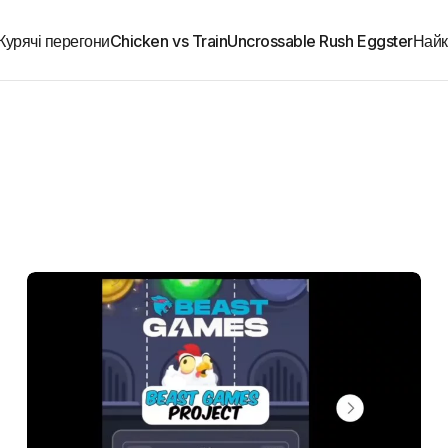
Курячі перегони
Chicken vs Train
Uncrossable Rush Eggster
Найк