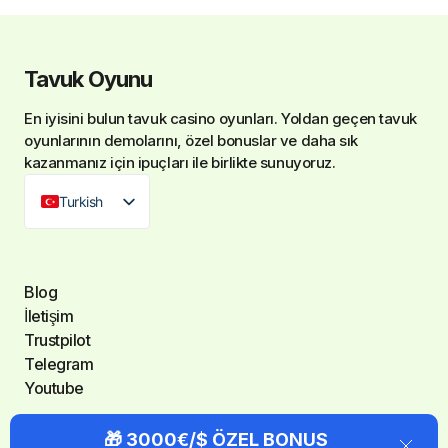
Tavuk Oyunu
En iyisini bulun
tavuk casino oyunları
. Yoldan geçen tavuk
oyunlarının demolarını, özel bonuslar ve daha sık
kazanmanız için ipuçları ile birlikte sunuyoruz.
Turkish
Blog
İletişim
Trustpilot
Telegram
Youtube
🎁 3000€/$ ÖZEL BONUS