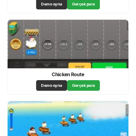
Demo oyna
Gerçek para
Chicken Route
Demo oyna
Gerçek para