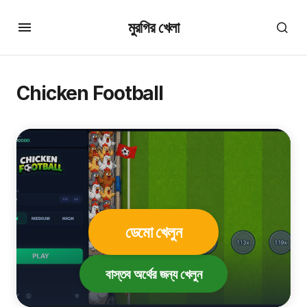
মুরগির খেলা
Chicken Football
ডেমো খেলুন
বাস্তব অর্থের জন্য খেলুন