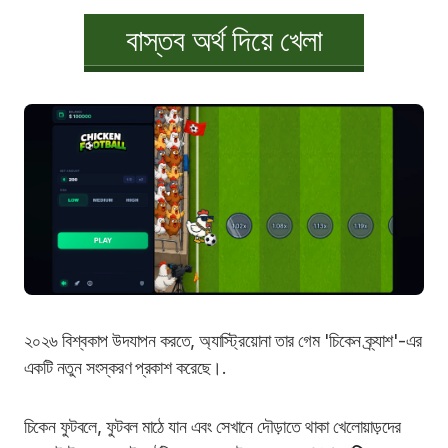
বাস্তব অর্থ দিয়ে খেলা
২০২৬ বিশ্বকাপ উদযাপন করতে, অ্যাস্ট্রিয়োনা তার গেম 'চিকেন ক্র্যাশ'-এর
একটি নতুন সংস্করণ প্রকাশ করেছে।.
চিকেন ফুটবলে, ফুটবল মাঠে যান এবং সেখানে দৌড়াতে থাকা খেলোয়াড়দের