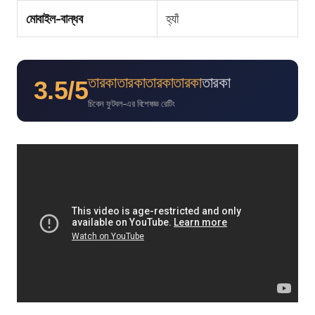
মোবাইল-বান্ধব
হ্যাঁ
তারকা
তারকা
তারকা
তারকা
তারকা
3.5/5
চিকেন ফুটবল-এর বিশেষজ্ঞ রেটিং