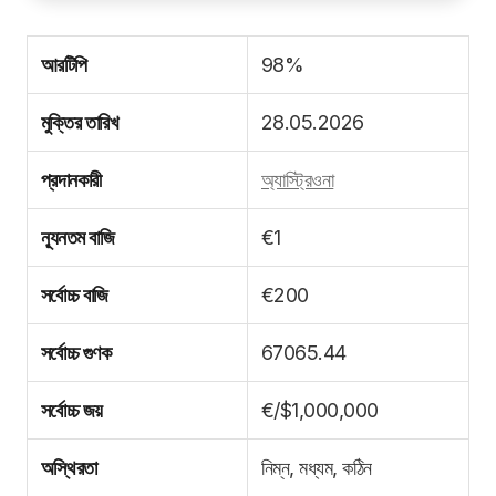
আরটিপি
98%
মুক্তির তারিখ
28.05.2026
প্রদানকারী
অ্যাস্ট্রিওনা
ন্যূনতম বাজি
€1
সর্বোচ্চ বাজি
€200
সর্বোচ্চ গুণক
67065.44
সর্বোচ্চ জয়
€/$1,000,000
অস্থিরতা
নিম্ন, মধ্যম, কঠিন