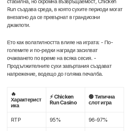
стабилна, но скромна възвръщаемост, Chicken
Run създава среда, в която сухите периоди могат
внезапно да се превърнат в грандиозни
джакпоти.
Ето как волатилността влияе на играта: - По-
големите и по-редки награди засилват
очакването по време на всяка сесия. -
Продължителните сухи завъртания създават
напрежение, водещо до голяма печалба.
🔥
⚡ Chicken
🟢 Типична
Характерист
Run Casino
слот игра
ика
RTP
95%
96-97%