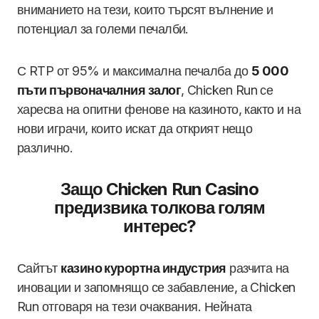
вниманието на тези, които търсят вълнение и
потенциал за големи печалби.
С RTP от 95% и максимална печалба до
5 000
пъти първоначалния залог
, Chicken Run се
харесва на опитни фенове на казиното, както и на
нови играчи, които искат да открият нещо
различно.
Защо Chicken Run Casino
предизвика толкова голям
интерес?
Сайтът
казино курортна индустрия
разчита на
иновации и запомнящо се забавление, а Chicken
Run отговаря на тези очаквания. Нейната