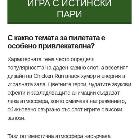
ИГРА С ИСТИНСКИ
ПАРИ
С какво темата за пилетата е
особено привлекателна?
Характерната тема често определя
популярността на даден казино слот, а веселият
дизайн на Chicken Run внася хумор и енергия в
игралната зала. Цветните герои, чудатите звукови
ефекти и завладяващите анимации създават
лека атмосфера, която смекчава напрежението,
обикновено свързано със слот игрите с високи
залози.
Тази оптимистична атмосфера насърчава