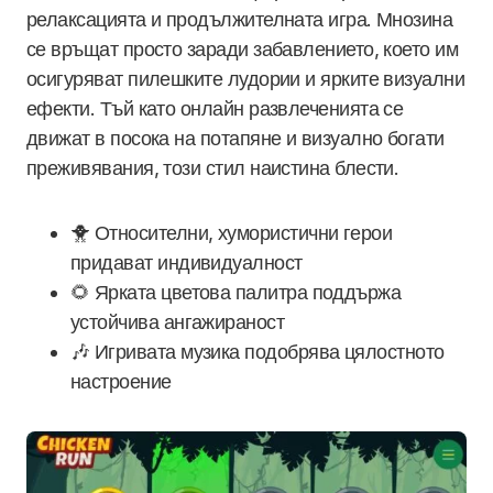
релаксацията и продължителната игра. Мнозина
се връщат просто заради забавлението, което им
осигуряват пилешките лудории и ярките визуални
ефекти. Тъй като онлайн развлеченията се
движат в посока на потапяне и визуално богати
преживявания, този стил наистина блести.
🐥 Относителни, хумористични герои
придават индивидуалност
🌻 Ярката цветова палитра поддържа
устойчива ангажираност
🎶 Игривата музика подобрява цялостното
настроение