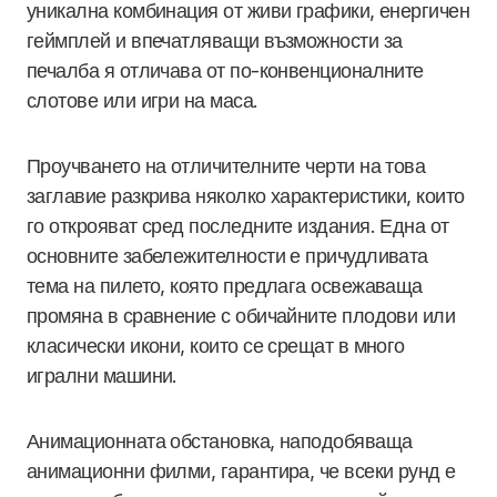
уникална комбинация от живи графики, енергичен
геймплей и впечатляващи възможности за
печалба я отличава от по-конвенционалните
слотове или игри на маса.
Проучването на отличителните черти на това
заглавие разкрива няколко характеристики, които
го открояват сред последните издания. Една от
основните забележителности е причудливата
тема на пилето, която предлага освежаваща
промяна в сравнение с обичайните плодови или
класически икони, които се срещат в много
игрални машини.
Анимационната обстановка, наподобяваща
анимационни филми, гарантира, че всеки рунд е