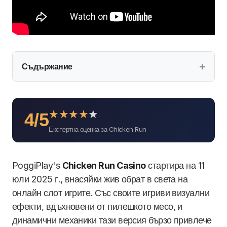
Съдържание
★
★
★
★
★
4/5
Експертна оценка за Chicken Run
PoggiPlay's
Chicken Run Casino
стартира на 11
юли 2025 г., внасяйки жив обрат в света на
онлайн слот игрите. Със своите игриви визуални
ефекти, вдъхновени от пилешкото месо, и
динамични механики тази версия бързо привлече