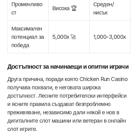
Променливо
Среден/
Висока 🏆
ст
нисък
Максимален
потенциал за
5,000x 🚀
1,000-3,000x
победа
Достъпност за начинаещи и опитни играчи
Друга причина, поради която Chicken Run Casino
получава похвали, е неговата широка
достъпност. Лесните потребителски интерфейси
и ясните правила създават безпроблемно
преживяване, независимо дали някой е нов в
дигиталните слот машини или ветеран в онлайн
слот игрите.