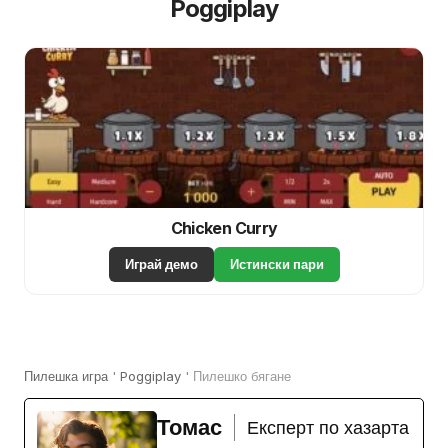
Poggiplay
Chicken Curry
Играй демо
Истински пари
Пилешка игра
'
Poggiplay
'
Пилешко бягане
Томас
Експерт по хазарта