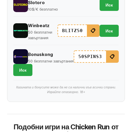
Slotoro
Иск
10$/€ безплатно
Winbeatz
📋
BLITZ50
Иск
50 безплатни
завъртания
Bonuskong
📋
50SPINS3
50 безплатни завъртания
Иск
Казината и бонусите може да не са налични във всички страни.
Играйте отговорно. 18+
Подобни игри на Chicken Run от