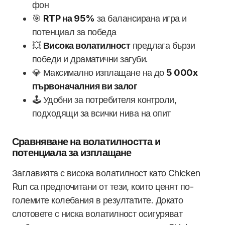
фон
🎯
RTP на 95%
за балансирана игра и
потенциал за победа
💥
Висока волатилност
предлага бързи
победи и драматични загуби.
💎 Максимално изплащане на до
5 000x
първоначалния ви залог
🕹️ Удобни за потребителя контроли,
подходящи за всички нива на опит
Сравняване на волатилността и
потенциала за изплащане
Заглавията с висока волатилност като Chicken
Run са предпочитани от тези, които ценят по-
големите колебания в резултатите. Докато
слотовете с ниска волатилност осигуряват