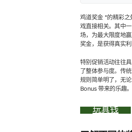
鸡道奖金 "的精彩
戏直接相关。其中
场，为最大限度地赢
奖金，是获得真实利
特别促销活动往往
了整体参与度。传统
规则简单明了，无论是
Bonus 带来的乐趣。
玩真钱