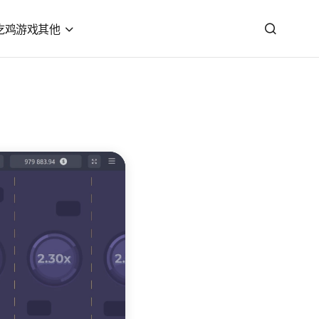
吃鸡游戏
其他