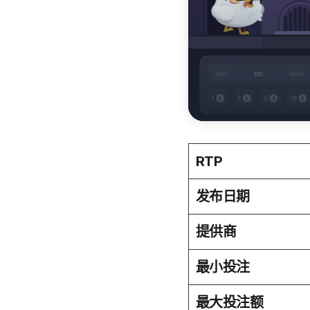
RTP
发布日期
提供商
最小投注
最大投注额