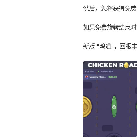
然后，您将获得免费
如果免费旋转结束时
新版 "鸡道"，回报