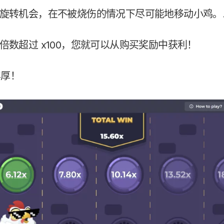
旋转机会，在不被烧伤的情况下尽可能地移动小鸡。
倍数超过 x100，您就可以从购买奖励中获利！
丰厚！