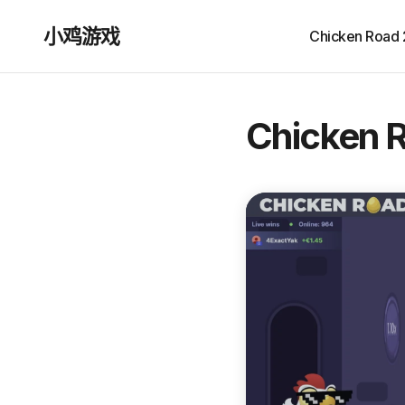
小鸡游戏
Chicken Road 
Chicken 