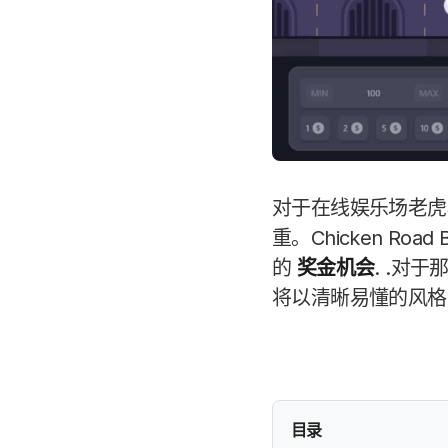
对于在线娱乐场老
重。Chicken R
的
奖金机会
. .对
将以清晰易懂的风格
目录