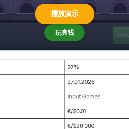
播放演示
玩真钱
97%
27.01.2026
Inout Games
€/$0.01
€/$20 000