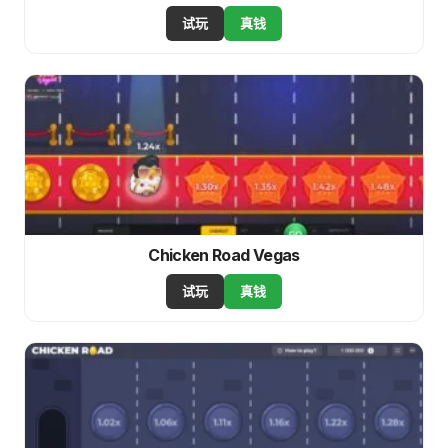
试玩
真钱
Chicken Road Vegas
试玩
真钱