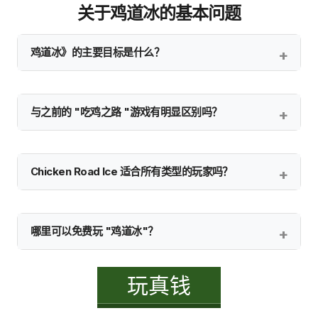
关于鸡道冰的基本问题
鸡道冰》的主要目标是什么？
与之前的 "吃鸡之路 "游戏有明显区别吗？
Chicken Road Ice 适合所有类型的玩家吗？
哪里可以免费玩 "鸡道冰"？
玩真钱