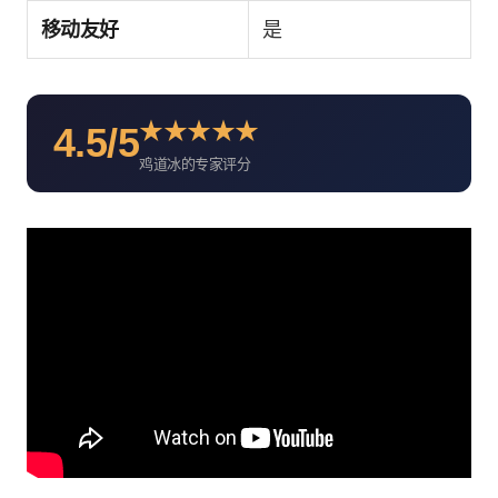
移动友好
是
★
★
★
★
★
4.5/5
鸡道冰的专家评分