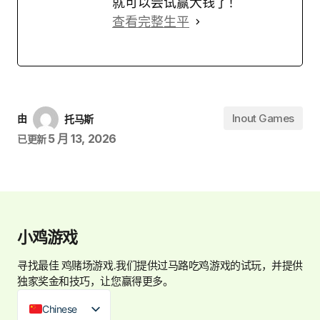
就可以尝试赢大钱了！
查看完整生平
Inout Games
由
托马斯
5 月 13, 2026
已更新
小鸡游戏
寻找最佳
鸡赌场游戏
.我们提供过马路吃鸡游戏的试玩，并提供
独家奖金和技巧，让您赢得更多。