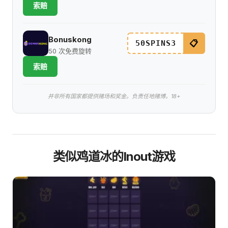
索赔
Bonuskong
📋
50SPINS3
50 次免费旋转
索赔
并非所有国家都提供赌场和奖金。负责任地赌博。18+
类似鸡道冰的Inout游戏