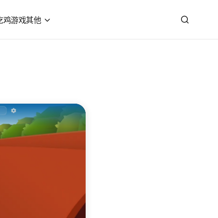
吃鸡游戏
其他