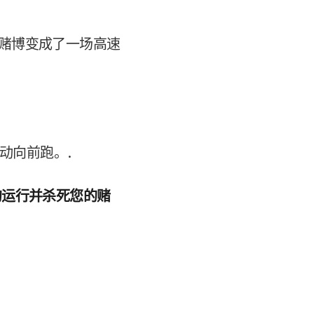
赌博变成了一场高速
自动向前跑。.
的运行并杀死您的赌