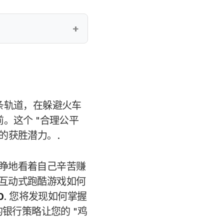
条轨道，在躲避火车
。这个 "合理公平
的获胜潜力。.
睁地看着自己辛苦赚
互动式跑酷游戏如何
0
. 您将发现如何掌握
银行策略让您的 "鸡