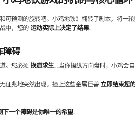
和可预测的旋转吧。小鸡地铁》翻转了剧本，将一轮
逐战中，您的
运动实际上决定了结果
.
车障碍
轨道。您必须
换道求生
. .当你操纵方向盘时，小鸡会
毫无征兆地突然出现。撞上这些金属巨兽
立即结束您
测下一个障碍是你唯一的希望
.