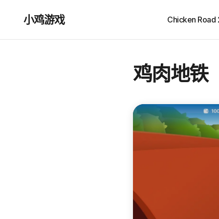
小鸡游戏
Chicken Road 
鸡肉地铁