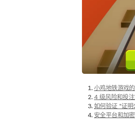
小鸡地铁游戏的
4 级风险和投
如何验证 "证明
安全平台和加密