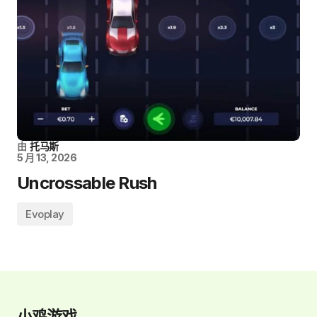
由
托马斯
5 月 13, 2026
Uncrossable Rush
Evoplay
小鸡游戏