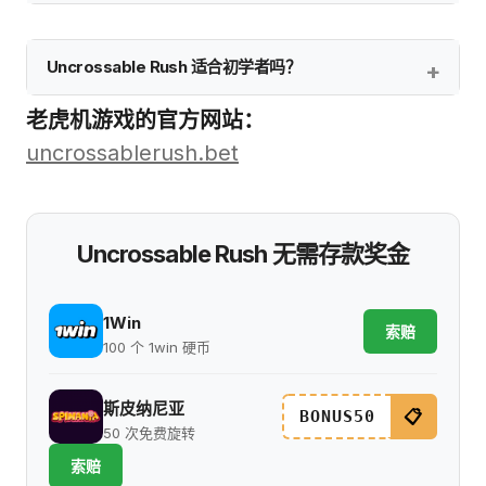
Uncrossable Rush 适合初学者吗？
老虎机游戏的官方网站：
uncrossablerush.bet
Uncrossable Rush 无需存款奖金
1Win
索赔
100 个 1win 硬币
斯皮纳尼亚
📋
BONUS50
50 次免费旋转
索赔