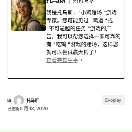
托马斯
赌博专家
我是托马斯，"小鸡赌场 "游戏
专家。您可能见过 "鸡道 "或
"不可逾越的任务 "游戏的广
告。我可以帮您选择一家可靠的
有 "吃鸡 "游戏的赌场，这样您
就可以尝试赢大钱了！
查看完整生平
Evoplay
由
托马斯
5 月 13, 2026
已更新