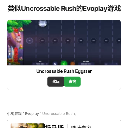
类似Uncrossable Rush的Evoplay游戏
Uncrossable Rush Eggster
试玩
真钱
小鸡游戏
'
Evoplay
'
Uncrossable Rush。