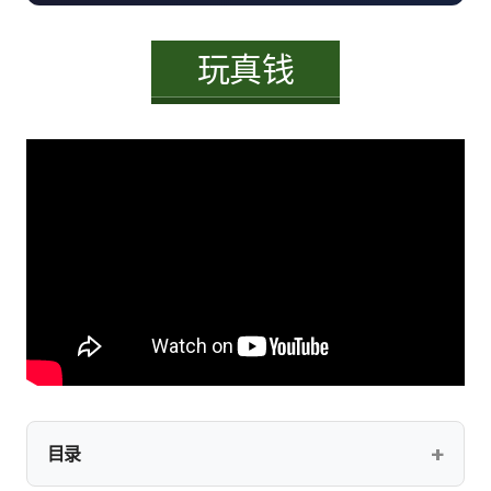
玩真钱
目录