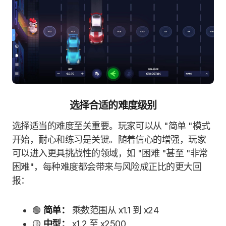
选择合适的难度级别
选择适当的难度至关重要。玩家可以从 "简单 "模式
开始，耐心和练习是关键。随着信心的增强，玩家
可以进入更具挑战性的领域，如 "困难 "甚至 "非常
困难"，每种难度都会带来与风险成正比的更大回
报：
🟢
简单：
乘数范围从 x1.1 到 x24
🟡
中型：
x1.2 至 x2500