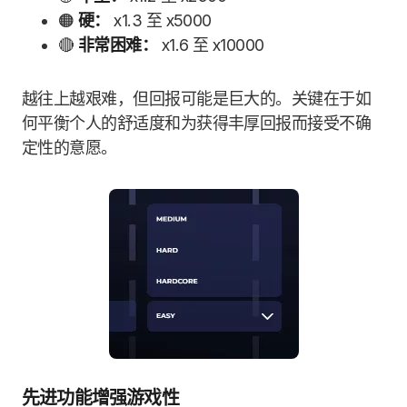
🟠
硬：
x1.3 至 x5000
🔴
非常困难：
x1.6 至 x10000
越往上越艰难，但回报可能是巨大的。关键在于如
何平衡个人的舒适度和为获得丰厚回报而接受不确
定性的意愿。
先进功能增强游戏性