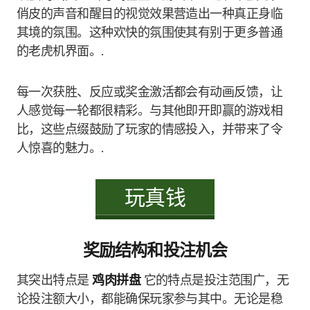
俏皮的声音和醒目的视觉效果营造出一种真正身临
其境的氛围。这种欢快的氛围使其有别于更多普通
的老虎机界面。.
每一次获胜、反应或奖金激活都会有动画反馈，让
人感觉每一轮都很精彩。与其他即开即赢的游戏相
比，这些点缀鼓励了玩家的情感投入，并带来了令
人惊喜的魅力。.
玩真钱
奖励结构和投注机会
其突出特点是
鸡肉拼盘
它的特点是投注范围广，无
论投注额大小，都能确保玩家参与其中。无论是稳