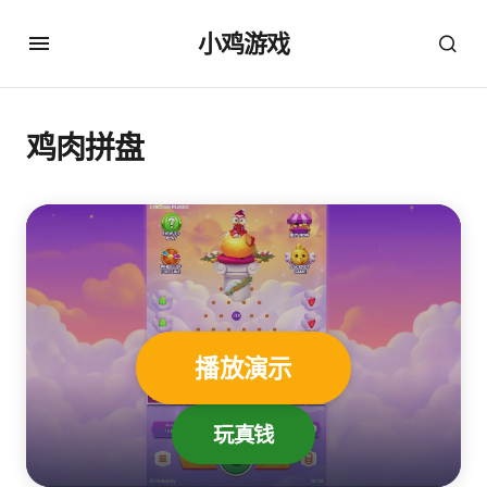
小鸡游戏
鸡肉拼盘
播放演示
玩真钱