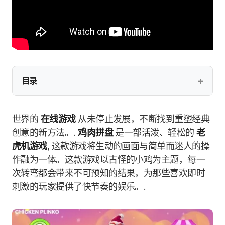
目录
世界的
在线游戏
从未停止发展，不断找到重塑经典
创意的新方法。.
鸡肉拼盘
是一部活泼、轻松的
老
虎机游戏
, 这款游戏将生动的画面与简单而迷人的操
作融为一体。这款游戏以古怪的小鸡为主题，每一
次转弯都会带来不可预知的结果，为那些喜欢即时
刺激的玩家提供了快节奏的娱乐。.