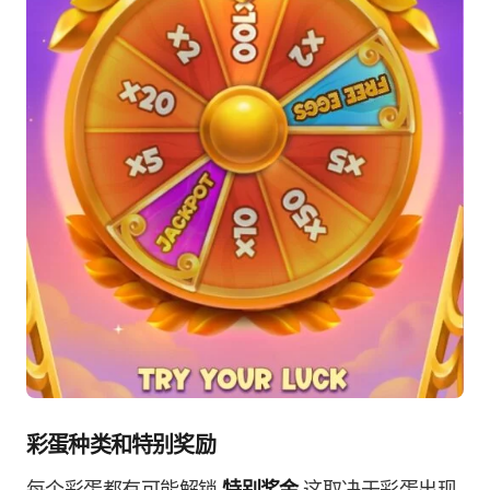
彩蛋种类和特别奖励
每个彩蛋都有可能解锁
特别奖金
这取决于彩蛋出现