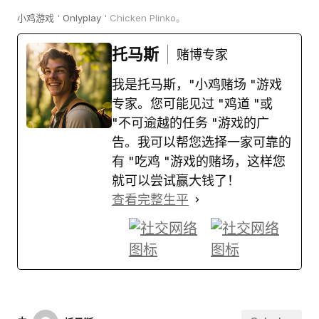
小鸡游戏
'
Onlyplay
'
Chicken Plinko。
托马斯
赌博专家
我是托马斯，"小鸡赌场 "游戏
专家。您可能见过 "鸡道 "或
"不可逾越的任务 "游戏的广
告。我可以帮您选择一家可靠的
有 "吃鸡 "游戏的赌场，这样您
就可以尝试赢大钱了！
查看完整生平