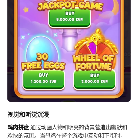
视觉和听觉沉浸
鸡肉拼盘
通过动画人物和明亮的背景营造出幽默和
欢快的氛围。当母鸡在整个游戏中互动和下蛋时，