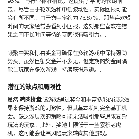
96%。与行业标准相比，这提供了平衡的长期前
景，尽管由于轮次短和中低波动性，实际回报可能
会有所不同。由于命中率约为 76.67%，那些喜欢短
时间的玩家经常会看到小回报，这对那些喜欢在结
果之间不长时间等待的玩家很有吸引力。.
频繁中奖和惊喜奖金可确保在多轮游戏中保持强劲
势头。虽然巨额奖金并不多见，但定期的奖金间隔
能让玩家在多次游戏中持续获得乐趣。.
潜在的缺点和局限性
虽然
鸡肉拼盘
该游戏通过奖金和丰富多彩的视觉效
果来保持游戏的刺激性，但其基本机制完全基于机
会。缺乏深层次的策略可能无法吸引那些追求复杂
玩法的玩家。此外，奖池上限低于一些累积老虎
机，这可能会让高风险玩家转向其他游戏。.