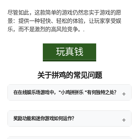
尽管如此，这款简单的游戏仍然忠实于游戏的愿
景：提供一种轻快、轻松的体验，让玩家享受娱
乐，而不是激烈的高风险竞争。.
玩真钱
关于拼鸡的常见问题
在在线娱乐场游戏中，"小鸡拼拼乐 "有何独特之处？
奖励功能和迷你游戏如何运作？