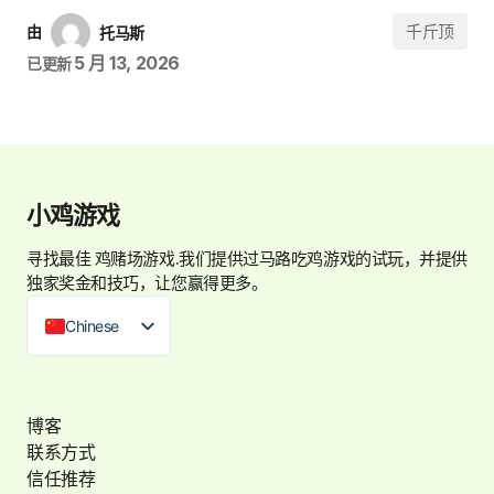
千斤顶
由
托马斯
5 月 13, 2026
已更新
小鸡游戏
寻找最佳
鸡赌场游戏
.我们提供过马路吃鸡游戏的试玩，并提供
独家奖金和技巧，让您赢得更多。
Chinese
博客
联系方式
信任推荐