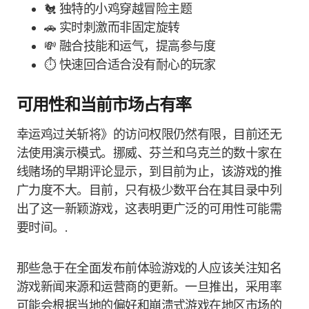
🐔 独特的小鸡穿越冒险主题
🚗 实时刺激而非固定旋转
💸 融合技能和运气，提高参与度
⏱️ 快速回合适合没有耐心的玩家
可用性和当前市场占有率
幸运鸡过关斩将》的访问权限仍然有限，目前还无
法使用演示模式。挪威、芬兰和乌克兰的数十家在
线赌场的早期评论显示，到目前为止，该游戏的推
广力度不大。目前，只有极少数平台在其目录中列
出了这一新颖游戏，这表明更广泛的可用性可能需
要时间。.
那些急于在全面发布前体验游戏的人应该关注知名
游戏新闻来源和运营商的更新。一旦推出，采用率
可能会根据当地的偏好和崩溃式游戏在地区市场的