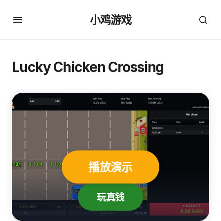
小鸡游戏
Lucky Chicken Crossing
播放演示
玩真钱