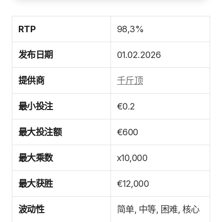
RTP
98,3%
发布日期
01.02.2026
提供商
千斤顶
最小投注
€0.2
最大投注额
€600
最大乘数
x10,000
最大获胜
€12,000
波动性
简单, 中等, 困难, 核心