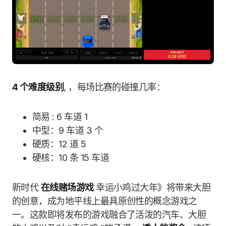
4 个难度级别
, ，每场比赛的碰撞几率：
简易 : 6 车道 1
中型：9 车道 3 个
硬质：12 道 5
硬核：10 条 15 车道
新时代
在线赌场游戏
幸运小鸡过大年》将带来大胆
的创意，成为地平线上最具原创性的概念游戏之
一。这款即将发布的游戏融合了活泼的汽车、大胆