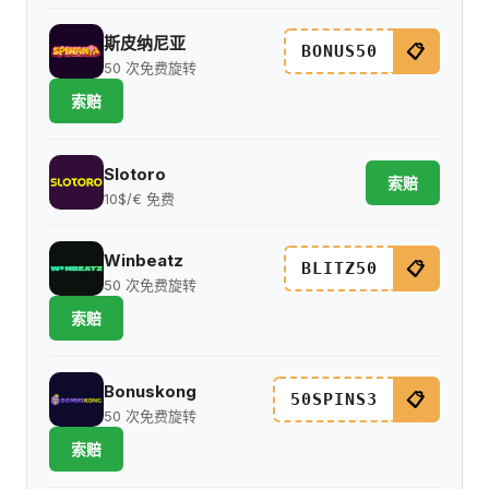
斯皮纳尼亚
📋
BONUS50
50 次免费旋转
索赔
Slotoro
索赔
10$/€ 免费
Winbeatz
📋
BLITZ50
50 次免费旋转
索赔
Bonuskong
📋
50SPINS3
50 次免费旋转
索赔