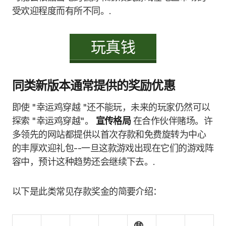
受欢迎程度而有所不同。.
玩真钱
同类新版本通常提供的奖励优惠
即使 "幸运鸡穿越 "还不能玩，未来的玩家仍然可以
探索 "幸运鸡穿越"。
宣传格局
在合作伙伴赌场。许
多领先的网站都提供以首次存款和免费旋转为中心
的丰厚欢迎礼包--一旦这款游戏出现在它们的游戏阵
容中，预计这种趋势还会继续下去。.
以下是此类常见存款奖金的简要介绍：
🤑