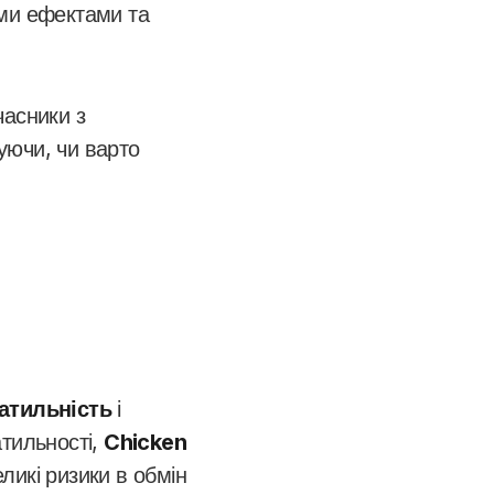
ими ефектами та
часники з
уючи, чи варто
атильність
і
атильності,
Chicken
ликі ризики в обмін