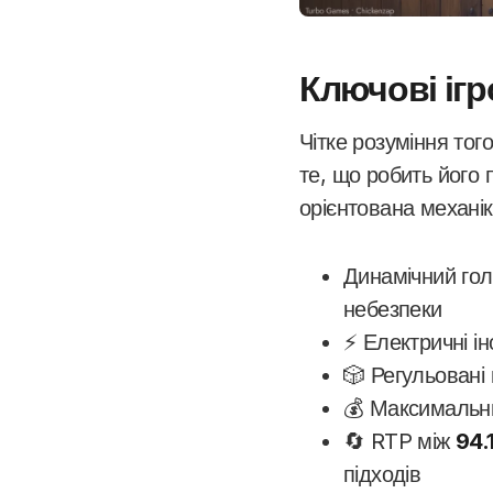
Ключові ігр
Чітке розуміння того
те, що робить його
орієнтована механі
Динамічний гол
небезпеки
⚡ Електричні і
🎲 Регульовані
💰 Максимальн
🔄 RTP між
94.
підходів