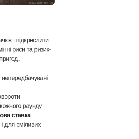
ків і підкреслити
мінні риси та ризик-
пригод.
з непередбачувані
овороти
 кожного раунду
ова ставка
 і для сміливих