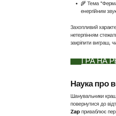
🌾 Тема "Ферма
енергійним зв
Захопливий характе
нетерпінням стежат
закріпити виграш, ч
ГРА НА Р
Наука про в
Шанувальники краш-
повернутися до від
Zap
приваблює пере