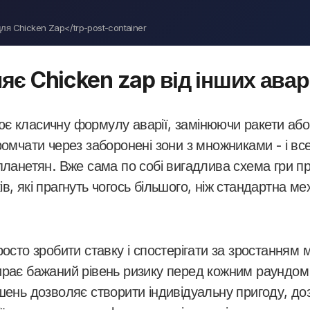
для Chicken Zap</trp-post-container
яє Chicken zap від інших авар
є класичну формулу аварії, замінюючи ракети або
ромчати через заборонені зони з множниками - і вс
опланетян. Вже сама по собі вигадлива схема гри 
в, які прагнуть чогось більшого, ніж стандартна ме
росто зробити ставку і спостерігати за зростанням
ирає бажаний рівень ризику перед кожним раундом
ішень дозволяє створити індивідуальну пригоду, д