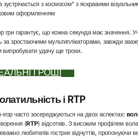
 зустрічається з космосом" з яскравими візуальн
уковим оформленням
р гри гарантує, що кожна секунда має значення. У
ь за зростаючими мультиплікаторами, завжди зваж
и випробувати удачу ще трохи.
ЕАЛЬНІ ГРОШІ
олатильність і RTP
ігор часто зосереджуються на двох аспектах:
вол
творення (
RTP
) відсотків. З високим профілем вол
важно любителів гострих відчуттів, пропонуючи ве