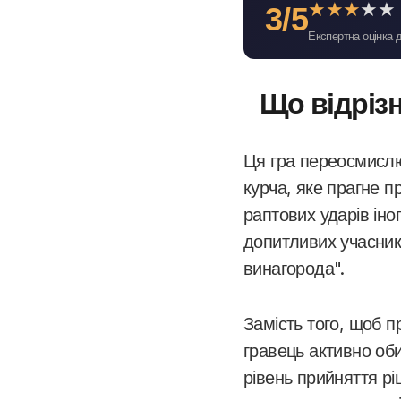
★
★
★
★
★
3/5
Експертна оцінка 
Що відрізн
Ця гра переосмислю
курча, яке прагне п
раптових ударів ін
допитливих учасникі
винагорода".
Замість того, щоб п
гравець активно об
рівень прийняття р