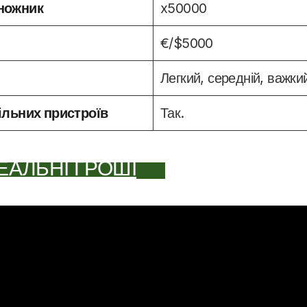
ножник
x50000
€/$5000
Легкий, середній, важки
ільних пристроїв
Так.
ЕАЛЬНІ ГРОШІ