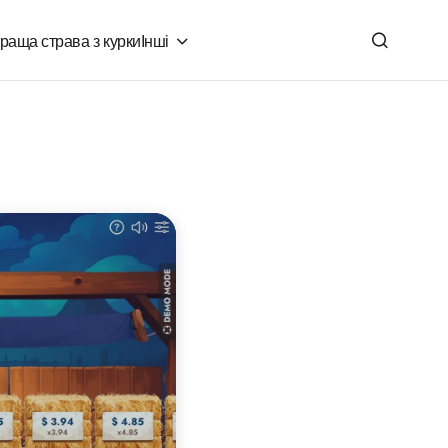
раща страва з курки
Інші