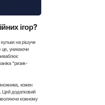
ійних ігор?
 кульки на рішуче
е це, уникаючи
приваблює
ханіка "ризик-
 множника, кожен
. Цей додатковий
озволяючи кожному