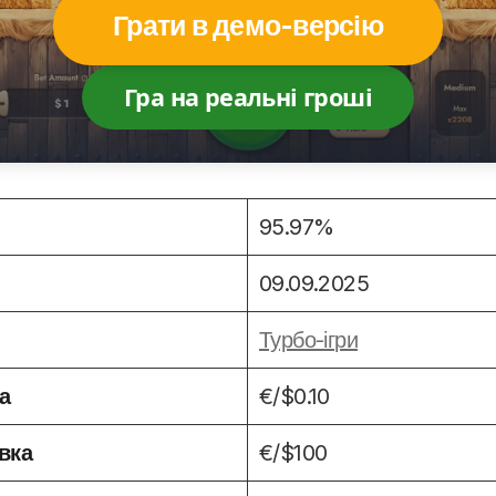
Грати в демо-версію
Гра на реальні гроші
95.97%
09.09.2025
Турбо-ігри
а
€/$0.10
вка
€/$100