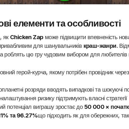
ові елементи та особливості
, як
Chicken Zap
може підвищити впевненість новач
 привабливим для шанувальників
краш-жанри
. Від
ка роблять цю гру чудовим вибором для любителів 
овний герой-курча, якому потрібен провідник чере
нопланетні розряди вводять випадкові та шокуючі п
 налаштування ризику підтримують власні стратегії
ий потенціал виграшу зростає до
50 000 × початк
11% та 96.27%
що підходить як для обережних, так