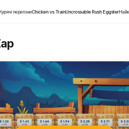
Курячі перегони
Chicken vs Train
Uncrossable Rush Eggster
Найк
Zap