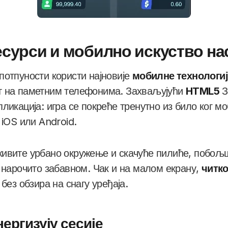
есурси и мобилно искуство на
потпуности користи најновије
мобилне технологиј
т на паметним телефонима. Захваљујући
HTML5
З
ликација: игра се покреће тренутно из било ког м
 iOS или Android.
ивите урбано окружење и скачуће пилиће, побољ
у нарочито забавном. Чак и на малом екрану,
читко
 без обзира на снагу уређаја.
нергизују сесије