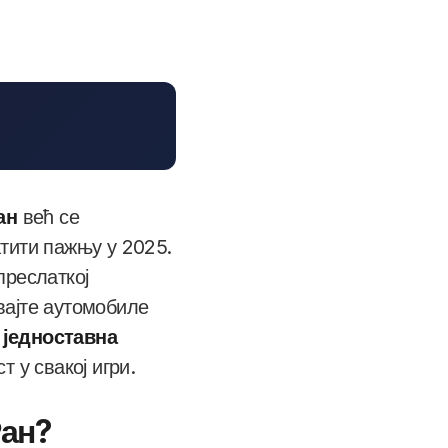
ан
већ се
тити пажњу у 2025.
преслаткој
вајте аутомобиле
а
једноставна
т у свакој игри.
Ран?