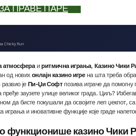
ЗА ПРАВЕ ПАРЕ
за Chicky Run
а атмосфера
и
ритмична играња
,
Казино Чики Р
ан од нових
онлајн казино игре
на шта треба обра
 развио је
Пи-Џи Софт
позива играче да помогну 
 пређе заузете улице великог града. Циљ? Избега
ином да бисте покушали да освојите леп џекпот, с
ка играња и иновативне функције које граде напетос
о функционише казино Чики 