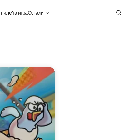
 пилећа игра
Остали