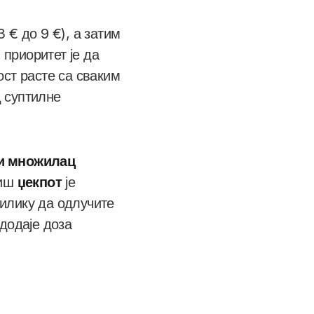
3 € до 9 €), а затим
 приоритет је да
ост расте са сваким
д суптилне
и множилац
диш
џекпот
је
илику да одлучите
додаје доза