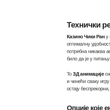
Технички р
Казино Чики Ран
у 
оптималну удобнос
потребна никаква ап
било да је у питању
То
3Д анимације
ож
и чинећи сваку игр
остају беспрекорни,
Опције које е