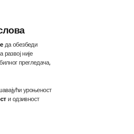
слова
е
да обезбеди
а развој није
обилног прегледача,
шавајући уроњеност
ст
и одзивност