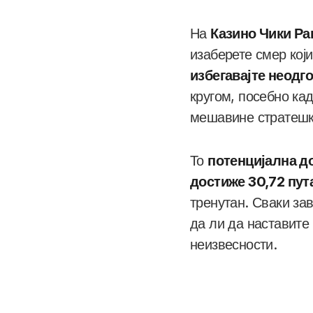
На
Казино Чики Ра
изаберете смер који
избегавајте неодг
кругом, посебно ка
мешавине стратешке
То
потенцијална д
достиже 30,72 пут
тренутан. Сваки за
да ли да наставите
неизвесности.