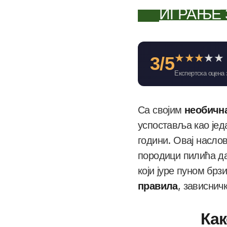
ИГРАЊЕ 
★
★
★
★
★
3/5
Експертска оцена 
Са својим
необичн
успоставља као јед
години. Овај наслов
породици пилића да
који јуре пуном брз
правила
, зависнич
Как