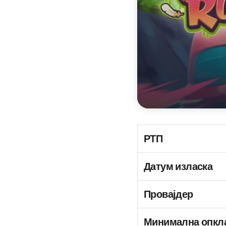
РТП
Датум изласка
Провајдер
Минимална опкл