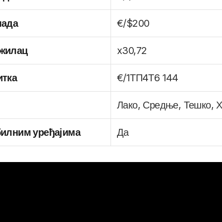
лада
€/$200
жилац
x30,72
итка
€/1ТП4Т6 144
Лако, Средње, Тешко, 
илним уређајима
Да