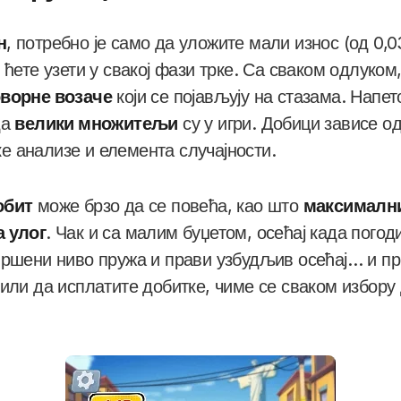
н
, потребно је само да уложите мали износ (од 0,0
 ћете узети у свакој фази трке. Са сваком одлуком,
оворне возаче
који се појављују на стазама. Напет
да
велики множитељи
су у игри. Добици зависе о
 анализе и елемента случајности.
обит
може брзо да се повећа, као што
максималн
а улог
. Чак и са малим буџетом, осећај када пого
вршени ниво пружа и прави узбудљив осећај… и пр
 или да исплатите добитке, чиме се сваком избору 