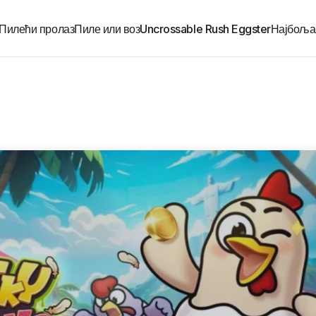
Пилећи пролаз
Пиле или воз
Uncrossable Rush Eggster
Најбоља