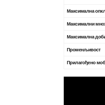
Максимална опк
Максимални мно
Максимална доб
Променљивост
Прилагођено моб