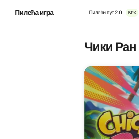
Пилећа игра
Пилећи пут 2.0
ВРХ
Чики Ран