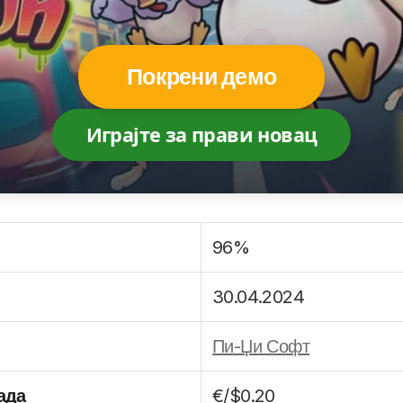
Покрени демо
Играјте за прави новац
96%
30.04.2024
Пи-Џи Софт
ада
€/$0.20