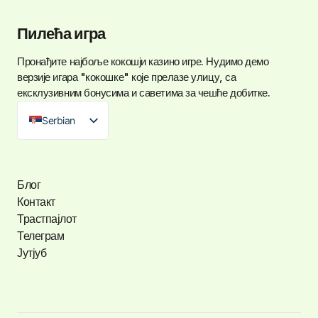
Пилећа игра
Пронађите најбоље
кокошји казино игре
. Нудимо демо
верзије игара "кокошке" које прелазе улицу, са
ексклузивним бонусима и саветима за чешће добитке.
Serbian
Блог
Контакт
Трастпајлот
Телеграм
Јутјуб