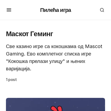
Пилећа игра
Маскот Геминг
Све казино игре са кокошкама од Mascot
Gaming. Ево комплетног списка игре
"Кокошка прелази улицу" и њених
варијација.
1 post