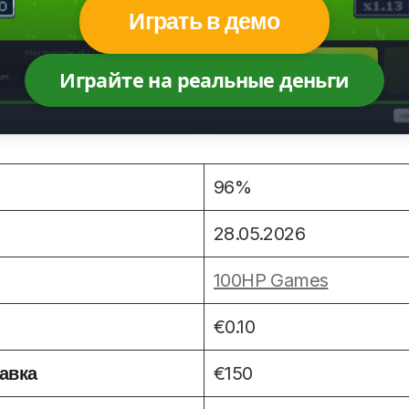
Играть в демо
Играйте на реальные деньги
96%
28.05.2026
100HP Games
€0.10
авка
€150