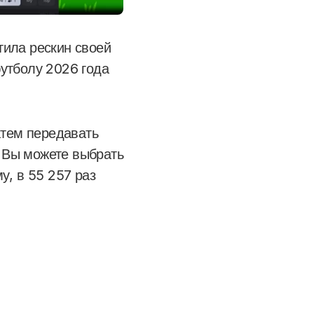
тила рескин своей
утболу 2026 года
атем передавать
. Вы можете выбрать
у, в 55 257 раз