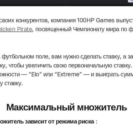
своих конкурентов, компания 100HP Games выпус
icken Pirate
, посвященный Чемпионату мира по ф
 футбольном поле, вам нужно сделать ставку, а з
року, чтобы увеличить свою первоначальную ставку
ожности — “Elo” или “Extreme” — и выиграть сумм
 ставку.
Максимальный множитель
житель зависит от режима риска
: