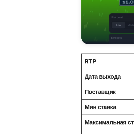
RTP
Дата выхода
Поставщик
Мин ставка
Максимальная ст