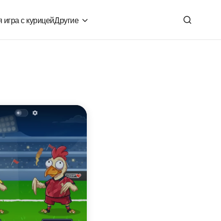
 игра с курицей
Другие