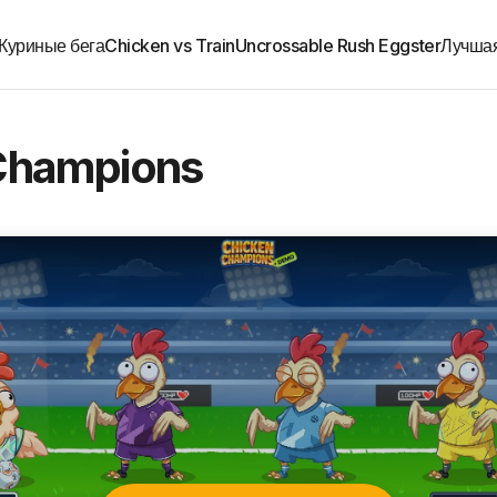
Куриные бега
Chicken vs Train
Uncrossable Rush Eggster
Лучшая
Champions