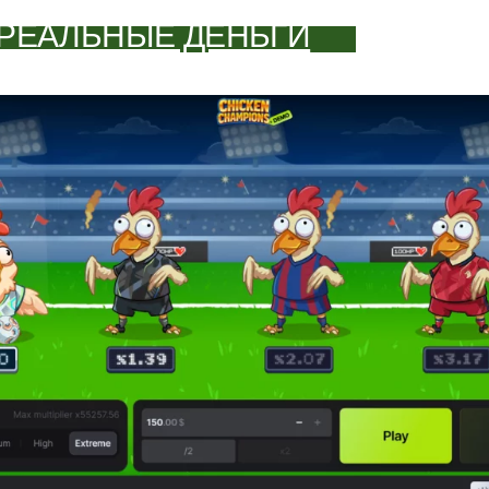
 РЕАЛЬНЫЕ ДЕНЬГИ