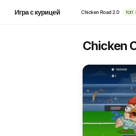
Игра с курицей
Chicken Road 2.0
ТОП
Chicken 