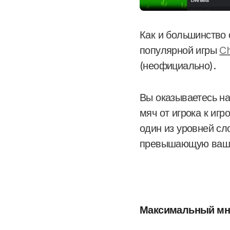
Как и большинство 
популярной игры
Ch
(неофициально).
Вы оказываетесь на
мяч от игрока к иг
один из уровней сл
превышающую вашу
Максимальный мно