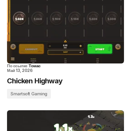
По ссылке
Томас
Май 13, 2026
Chicken Highway
Smartsoft Gaming