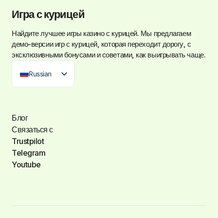
Игра с курицей
Найдите лучшее
игры казино с курицей
. Мы предлагаем
демо-версии игр с курицей, которая переходит дорогу, с
эксклюзивными бонусами и советами, как выигрывать чаще.
Russian
Блог
Связаться с
Trustpilot
Telegram
Youtube