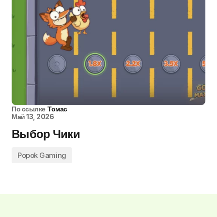
По ссылке
Томас
Май 13, 2026
Выбор Чики
Popok Gaming