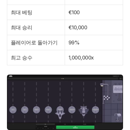
최대 베팅
€100
최대 승리
€10,000
플레이어로 돌아가기
99%
최고 승수
1,000,000x