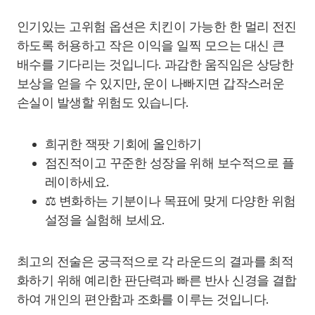
인기있는 고위험 옵션은 치킨이 가능한 한 멀리 전진
하도록 허용하고 작은 이익을 일찍 모으는 대신 큰
배수를 기다리는 것입니다. 과감한 움직임은 상당한
보상을 얻을 수 있지만, 운이 나빠지면 갑작스러운
손실이 발생할 위험도 있습니다.
희귀한 잭팟 기회에 올인하기
점진적이고 꾸준한 성장을 위해 보수적으로 플
레이하세요.
⚖️ 변화하는 기분이나 목표에 맞게 다양한 위험
설정을 실험해 보세요.
최고의 전술은 궁극적으로 각 라운드의 결과를 최적
화하기 위해 예리한 판단력과 빠른 반사 신경을 결합
하여 개인의 편안함과 조화를 이루는 것입니다.