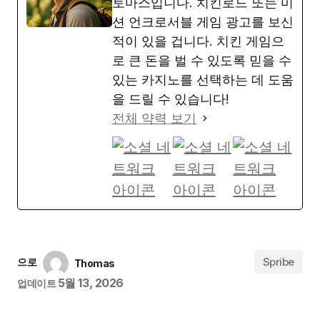
토마스입니다. 치킨로드 또는 미
션 언크로서블 게임 광고를 보신
적이 있을 겁니다. 치킨 게임으
로 큰 돈을 벌 수 있도록 믿을 수
있는 카지노를 선택하는 데 도움
을 드릴 수 있습니다!
전체 약력 보기
Spribe
으로
Thomas
5월 13, 2026
업데이트