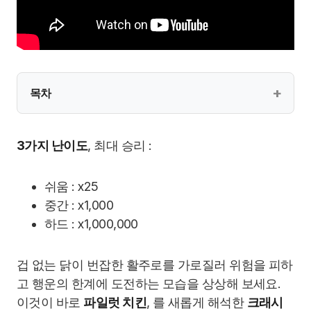
목차
3가지 난이도
, 최대 승리 :
쉬움 : x25
중간 : x1,000
하드 : x1,000,000
겁 없는 닭이 번잡한 활주로를 가로질러 위험을 피하
고 행운의 한계에 도전하는 모습을 상상해 보세요.
이것이 바로
파일럿 치킨
, 를 새롭게 해석한
크래시