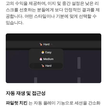
고의 수익을 제공하며, 이지 및 중간 설정은 낮은 리
스크를 선호하는 분들에게 보다 안정적인 결과를 제
공합니다. 어떤 스타일이나 기분에 맞게 선택할 수
있습니다.
자동 재생 및 접근성
파일럿 치킨
는 자동 플레이 기능으로 세션을 간소화