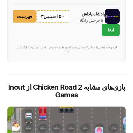
پادشاه پاداش
فهرست
۵۰اسپین۳
۵۰ چرخش رایگان
ادعا
کازینوها و پاداش‌ها ممکن است در همه کشورها در دسترس نباشند. مسئولانه قمار کنید.
۱۸+
بازی‌های مشابه Chicken Road 2 از Inout
Games