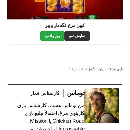
کوین مرغ: نگه دار و ببر
نمایش دمو
پول واقعی
بازی مرغ
›
این‌اوت گیمز
›
جاده مرغ ۲
توماس
کارشناس قمار
من توماس هستم، کارشناس بازی
کازینوی مرغ. احتمالاً تبلیغ بازی
Chicken Road یا Mission
Uncrossable را دیده‌اید. من