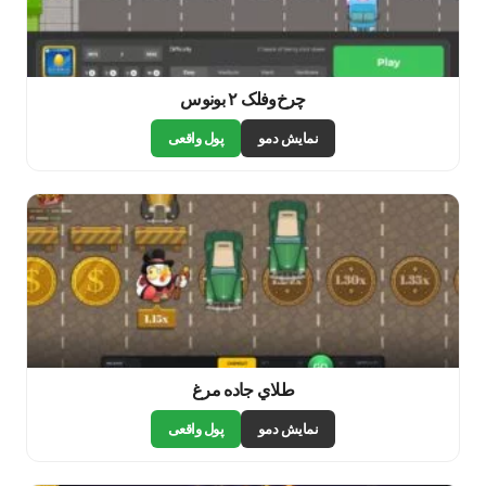
چرخ‌وفلک ۲ بونوس
نمایش دمو
پول واقعی
طلاي جاده مرغ
نمایش دمو
پول واقعی