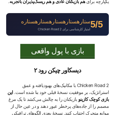
یکپارچه برای
هم بازیکنان عادی و هم ریسک‌پذیران باتجربه
.
ستاره
ستاره
ستاره
ستاره
ستاره
5/5
امتیاز کارشناسی برای Chicken Road 2
بازی با پول واقعی
دیسکاور چیکن رود ۲
Chicken Road 2 با مکانیک‌های بهبودیافته و عمق
استراتژیک، بر موفقیت نسخهٔ قبلی خود بنا شده است.
این
بازی کوچک کازینو
بازیکنان را به چالش می‌کشد تا یک مرغ
مصمم را از جاده‌های پرخطر عبور دهند و در عین حال از
موانع متحرک اجتناب کنند. نسخهٔ بعدی الگوهای ترافیکی