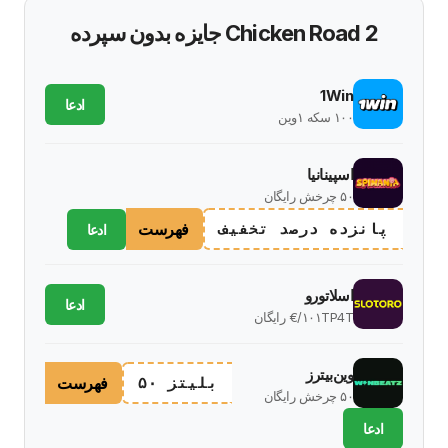
Chicken Road 2 جایزه بدون سپرده
1Win
ادعا
۱۰۰ سکه ۱وین
اسپینانیا
۵۰ چرخش رایگان
فهرست
پانزده درصد تخفیف
ادعا
اسلاتورو
ادعا
۱۰۱TP4T/€ رایگان
وین‌بیترز
فهرست
بلیتز ۵۰
۵۰ چرخش رایگان
ادعا