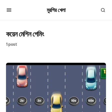
মুরগির খেলা
কয়েন মেশিন গেমিং
1 post