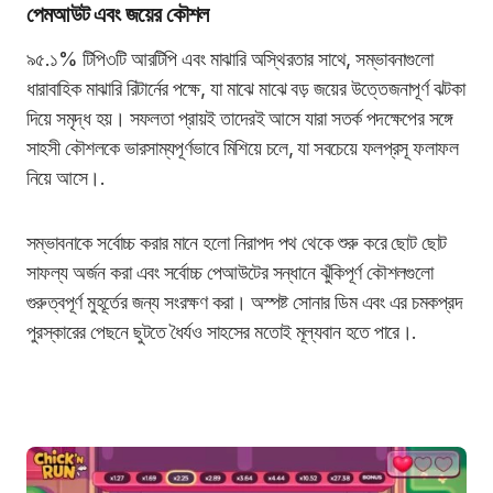
পেমআউট এবং জয়ের কৌশল
৯৫.১% টিপি৩টি আরটিপি এবং মাঝারি অস্থিরতার সাথে, সম্ভাবনাগুলো
ধারাবাহিক মাঝারি রিটার্নের পক্ষে, যা মাঝে মাঝে বড় জয়ের উত্তেজনাপূর্ণ ঝটকা
দিয়ে সমৃদ্ধ হয়। সফলতা প্রায়ই তাদেরই আসে যারা সতর্ক পদক্ষেপের সঙ্গে
সাহসী কৌশলকে ভারসাম্যপূর্ণভাবে মিশিয়ে চলে, যা সবচেয়ে ফলপ্রসূ ফলাফল
নিয়ে আসে।.
সম্ভাবনাকে সর্বোচ্চ করার মানে হলো নিরাপদ পথ থেকে শুরু করে ছোট ছোট
সাফল্য অর্জন করা এবং সর্বোচ্চ পেআউটের সন্ধানে ঝুঁকিপূর্ণ কৌশলগুলো
গুরুত্বপূর্ণ মুহূর্তের জন্য সংরক্ষণ করা। অস্পষ্ট সোনার ডিম এবং এর চমকপ্রদ
পুরস্কারের পেছনে ছুটতে ধৈর্যও সাহসের মতোই মূল্যবান হতে পারে।.