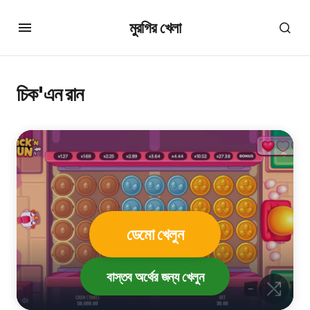
মুরগির খেলা
চিক'এন রান
ডেমো খেলুন
বাস্তব অর্থের জন্য খেলুন