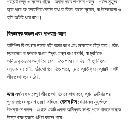
প্রচেষ্টা নতুন ও সতেজ থাকে। অবাক করার উপাদান প্রচুর—প্রতি মুহূর্তে
হতে পারে অপ্রত্যাশিত কোনো বাধা বা বিরল কোনো সুযোগ, যা উত্তেজনা ও
হাসি দুটোই ধরে রাখে।.
বিপজ্জনক অঞ্চল এবং পাওয়ার-আপ
অনিশ্চিত বিপদগুলো দ্রুত গতি বজায় রাখে এবং মনোযোগ তীক্ষ্ণ করে। হঠাৎ
ম্যানহোল বা ফসকে যাওয়া স্প্রিং লক্ষ্য রাখা জরুরি, যা মুরগিকে
অনিচ্ছাকৃতভাবে অন্যদিকে ঠেলে দিতে পারে। যদিও এই হুমকিগুলো
সম্ভাবনাময় দৌড় হঠাৎ থামিয়ে দিতে পারে, দ্রুত প্রতিক্রিয়া প্রায়ই একটি
জীবনরেখা হয়ে ওঠে।.
হৃদয়
এগুলি গুরুত্বপূর্ণ জীবনরেখা হিসেবে কাজ করে, প্রায় দুর্ঘটনার পর
পুনরুদ্ধারের সুযোগ দেয়। এদিকে,
বোনাস ডিম
রোমাঞ্চকর মুহূর্তগুলো
উপস্থাপন করুন—এখানে একটি একক আবিষ্কার ভাগ্য পক্ষে থাকলে জয়কে
উল্লেখযোগ্যভাবে গুণিত করতে পারে।.