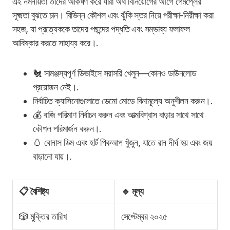
এই নমনীয়তা তাদের আকর্ষণ করে যারা অর্থ বিনিয়োগের আগে গেমপ্লের
সূক্ষ্মতা বুঝতে চান। বিভিন্ন কৌশল এবং ঝুঁকি স্তর নিয়ে পরীক্ষা-নিরীক্ষা করা
সহজ, যা প্রত্যেককে তাদের পছন্দের পদ্ধতি এবং সম্ভাব্য ফলাফল
আবিষ্কার করতে সাহায্য করে।.
🐔 সামঞ্জস্যপূর্ণ ডিভাইসে সরাসরি খেলুন—কোনও ডাউনলোড
প্রয়োজন নেই।.
নির্বাচিত ক্যাসিনোগুলোতে ডেমো মোডে বিনামূল্যে অনুশীলন করুন।.
💰 বাজি পরিমাণ নির্বাচন করুন এবং আত্মবিশ্বাস বাড়ার সাথে সাথে
কৌশল পরিমার্জন করুন।.
🥚 বোনাস ডিম এবং হার্ট পিকআপ খুঁজুন, যাতে রান দীর্ঘ হয় এবং জয়
বাড়ানো যায়।.
📋 বৈশিষ্ট্য
🔹 মূল্য
🎲 মুক্তির তারিখ
সেপ্টেম্বর ২০২৫