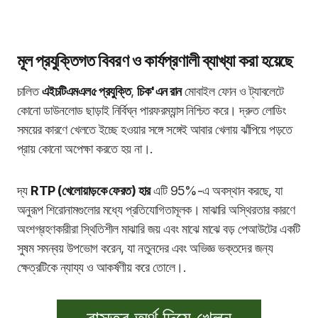
মূল প্রযুক্তিগত বিবরণ ও কার্যপ্রণালী ব্যাখ্যা করা হয়েছে
চালিত
এইচটিএমএল৫ প্রযুক্তি
,
চিক'এন রান
মোবাইল ফোন ও ট্যাবলেটে
কোনো ডাউনলোড ছাড়াই নির্বিঘ্ন পারফরম্যান্স নিশ্চিত করে। দ্রুত লোডিং
সময়ের কারণে খেলতে ইচ্ছে হওয়ার সঙ্গে সঙ্গেই আবার খেলায় ঝাঁপিয়ে পড়তে
প্রায় কোনো অপেক্ষা করতে হয় না।.
দ্য
RTP (খেলোয়াড়কে ফেরত) হার
এটি 95%-এ অবস্থান করছে, যা
অনুরূপ শিরোনামগুলোর মধ্যে প্রতিযোগিতামূলক। মাঝারি অস্থিরতার কারণে
অংশগ্রহণকারীরা স্থিতিশীল মাঝারি জয় এবং মাঝে মাঝে বড় পেআউটের একটি
সুষম সমন্বয় উপভোগ করেন, যা নতুনদের এবং অভিজ্ঞ ভক্তদের জন্য
ক্ষেত্রটিকে ন্যায্য ও আকর্ষণীয় করে তোলে।.
বাস্তব অর্থ দিয়ে খেলুন