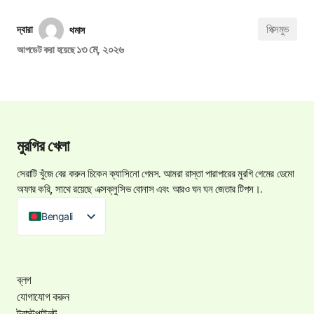
পিক্সমুভ
দ্বারা
থমাস
১৩ মে, ২০২৬
আপডেট করা হয়েছে
মুরগির খেলা
সেরাটি খুঁজে বের করুন
চিকেন ক্যাসিনো গেমস
. আমরা রাস্তা পারাপারের মুরগি গেমের ডেমো
অফার করি, সাথে রয়েছে এক্সক্লুসিভ বোনাস এবং আরও ঘন ঘন জেতার টিপস।.
Bengali
ব্লগ
যোগাযোগ করুন
ট্রাস্টপাইলট