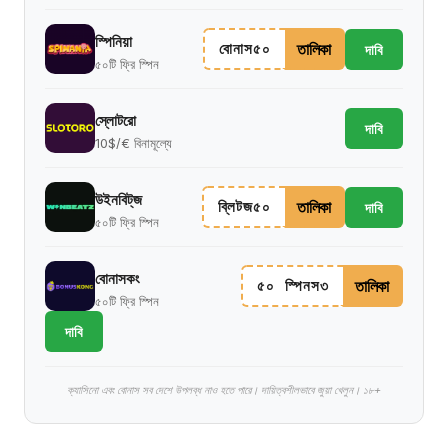
স্পিনিয়া
তালিকা
বোনাস৫০
দাবি
৫০টি ফ্রি স্পিন
স্লোটরো
দাবি
10$/€ বিনামূল্যে
উইনবিট্‌জ
তালিকা
ব্লিটজ৫০
দাবি
৫০টি ফ্রি স্পিন
বোনাসকং
তালিকা
৫০ স্পিনস৩
৫০টি ফ্রি স্পিন
দাবি
ক্যাসিনো এবং বোনাস সব দেশে উপলব্ধ নাও হতে পারে। দায়িত্বশীলভাবে জুয়া খেলুন। ১৮+