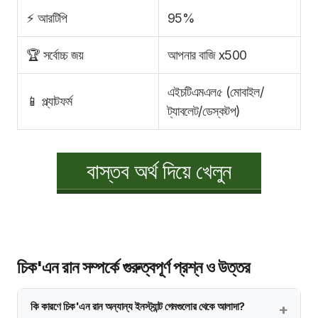
⚡ আরটিপি
95%
🏆 সর্বোচ্চ জয়
আপনার বাজি x500
এইচটিএমএল৫ (মোবাইল/
📱 প্ল্যাটফর্ম
ট্যাবলেট/ডেস্কটপ)
বাস্তব অর্থ দিয়ে খেলুন
চিক'এন রান সম্পর্কে গুরুত্বপূর্ণ প্রশ্ন ও উত্তর
কি কারণে চিক'এন রান অন্যান্য ইনস্ট্যান্ট গেমগুলোর থেকে আলাদা?