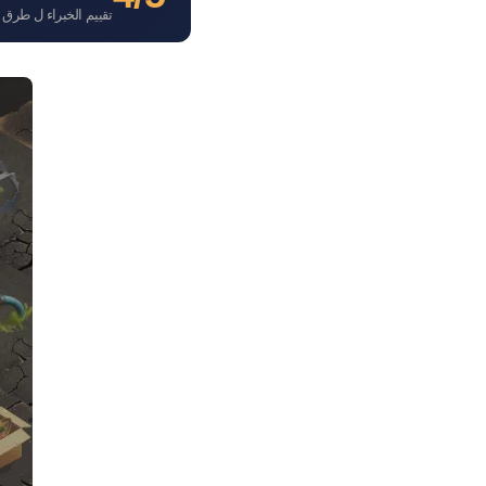
تقييم الخبراء ل طرق الدجاج</ainer