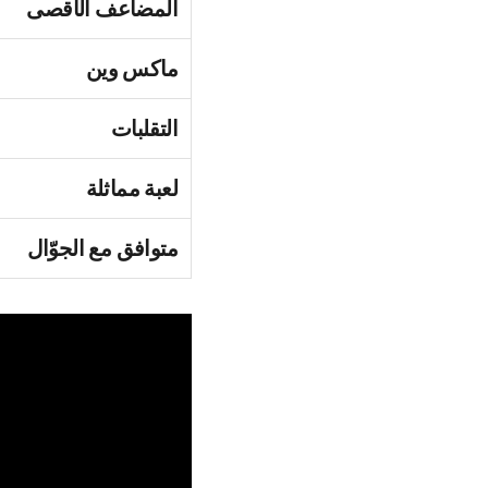
المضاعف الأقصى
ماكس وين
التقلبات
لعبة مماثلة
متوافق مع الجوّال