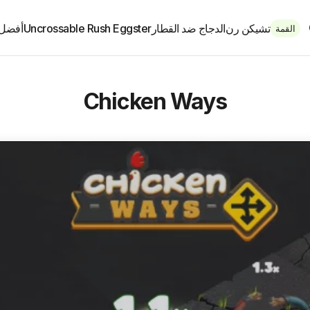
تشيكن رن
الدجاج ضد القطار
Uncrossable Rush Eggster
أفضل 
القمة
Chicken Ways