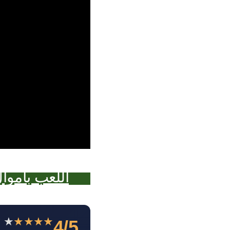
اللعب بأموا
★
★
★
★
★
4/5