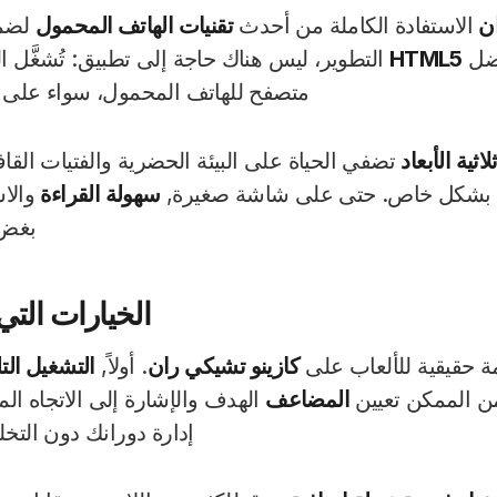
التجربة المتنقلة للعنوان
فادة الكاملة من أحدث
تقنيات الهاتف المحمول
لضمان الرا
HTML
التطوير، ليس هناك حاجة إلى تطبيق: تُشغَّل اللعب
لى نظام iOS أو Android.
لأبعاد
تضفي الحياة على البيئة الحضرية والفتيات القافزات 
 بشكل خاص. حتى على شاشة صغيرة,
سهولة القراءة
والاست
از.
نشط الجلسات
قيقية للألعاب على
كازينو تشيكي ران
. أولاً,
التشغيل التلقائ
المضاعف
الهدف والإشارة إلى الاتجاه ال
ي عن الحركة المكثفة.