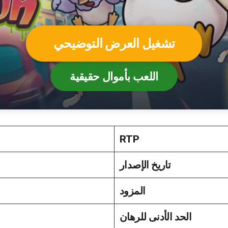
تشغيل العرض التوضيحي
اللعب بأموال حقيقية
96%
30.04.2024
بي جي سوفت
€/$0.20