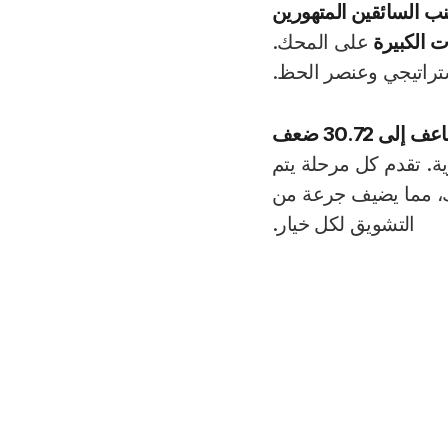
، ما عليك سوى المراهنة بمبلغ صغير (من 0.03 يورو إلى 9 يورو) ثم اختيار الاتجاه
ب السائقين المتهورين
كبيرة
على المحك.
يصل الحد الأقصى للمضاعف إلى 30.72 ضعف
تقدم كل مرحلة يتم
ا يضيف جرعة من