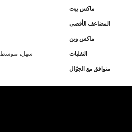
€/$200
x30,72
€/$6 144
سهل، متوسط، صعب، صعب،
نعم