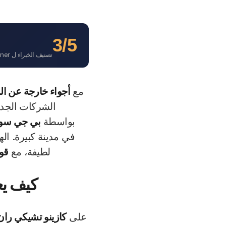
اللعب بأموا
★
★
★
★
★
3/5
تصنيف الخبراء ل Chicky Run</trp-post-container
مع
أجواء خارجة عن الم
الشركات الجديدة
ألعاب
بواسطة
بي جي سوفت
في مدينة كبيرة. الهد
لطيفة، مع
قواعد بسيط
كيف يعمل كازينو 