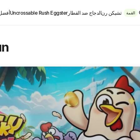
تشيكن رن
الدجاج ضد القطار
Uncrossable Rush Eggster
أفضل 
القمة
C