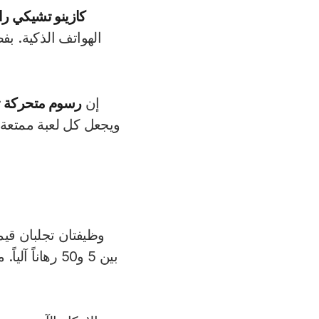
الأصول التقنية و
كازينو تشيكي ران
الاست
الهواتف الذكية. بفضل
5
متصفح للهاتف المحمول، سواء ع
إن
رسوم متحركة ثلاثية ا
ويجعل كل لعبة ممتعة
بغض النظر عن قوة الجه
الخيارات التي ت
وظيفتان تجلبان قيمة ح
بين 5 و50 رهاناً آلياً. من الممكن تعيين
إدارة دورانك دون التخل