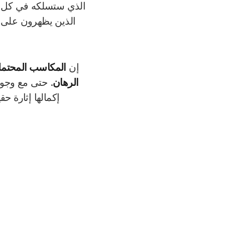
على
كازينو تشيكي ران
الذي ستسلكه في كل مرح
الذين يظهرون على المم
تعتمد المكاسب على مز
إن
المكاسب المحتملة
ي
الرهان
. حتى مع وجود 
إكمالها إثارة حقيقية.
التشويق لكل خيار.