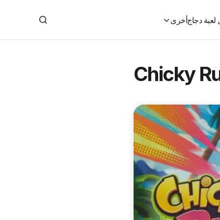
لعبة دجاج
أخرى