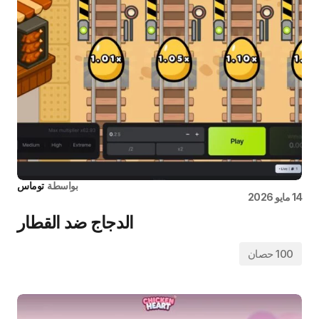
بواسطة
توماس
14 مايو 2026
الدجاج ضد القطار
100 حصان